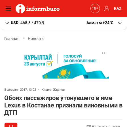
KAZ
USD:
468.3 / 470.9
Алматы
+24
C
Главная
Новости
8 февраля 2017, 13:02
•
Кирилл Жданов
Обоих пассажиров утонувшего в яме
Lexus в Костанае признали виновными в
ДТП
Написать автору