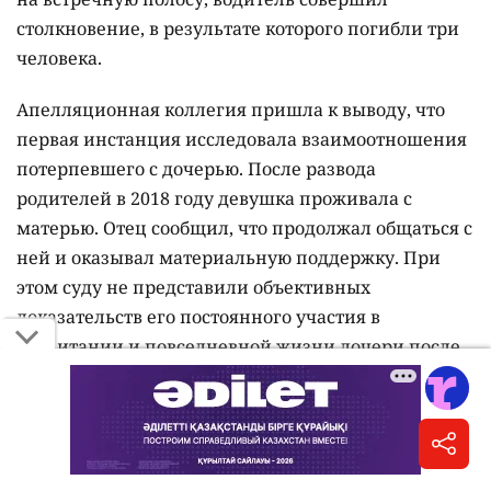
столкновение, в результате которого погибли три
человека.
Апелляционная коллегия пришла к выводу, что
первая инстанция исследовала взаимоотношения
потерпевшего с дочерью. После развода
родителей в 2018 году девушка проживала с
матерью. Отец сообщил, что продолжал общаться с
ней и оказывал материальную поддержку. При
этом суду не представили объективных
доказательств его постоянного участия в
воспитании и повседневной жизни дочери после
развода.
Коллегия признала назначенные 10 млн тенге
разумной и справедливой суммой.