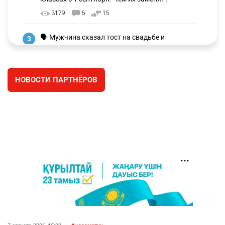
3179
6
15
🗣 Мужчина сказал тост на свадьбе и
3
заработал уголовное дело
2908
11
88
НОВОСТИ ПАРТНЁРОВ
⚠️ Доброе утро, друзья! Предлагаем обзор
4
главных новостей за 4 августа
2723
0
1
🗣Глава государства направил телеграмму
5
соболезнования родным и близким Халық
қаһарманы Ивана Гапича
2721
2
42
🇫🇷 Клуб ПСЖ объявил об открытии своей
6
футбольной академии в Астане
2757
2
39