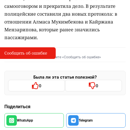
самооговором и прекратила дело. В результате
полицейские составили два новых протокола: в
отношении Алмаса Мукимбекова и Кайржана
Мензарипова, которые ранее значились
пассажирами.
Сообщить об ошибке
Сообщить об опечатке
I
Выделите фрагмент и нажмите «Сообщить об ошибке»
Была ли эта статья полезной?
0
0
Поделиться
WhatsApp
Telegram