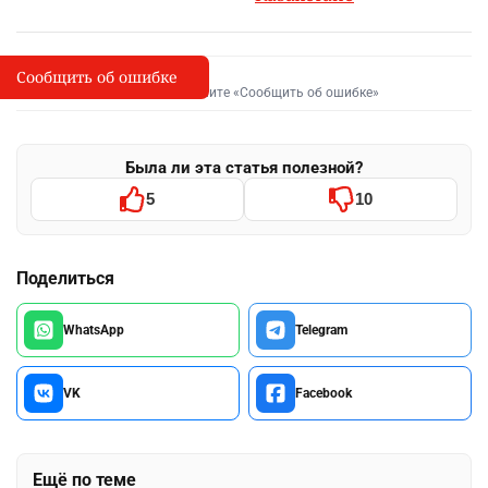
Сообщить об ошибке
Сообщить об опечатке
I
Выделите фрагмент и нажмите «Сообщить об ошибке»
Была ли эта статья полезной?
5
10
Поделиться
WhatsApp
Telegram
VK
Facebook
Ещё по теме