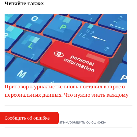
Читайте также:
Приговор журналистке вновь поставил вопрос о
персональных данных. Что нужно знать каждому
Сообщить об ошибке
Сообщить об опечатке
I
Выделите фрагмент и нажмите «Сообщить об ошибке»