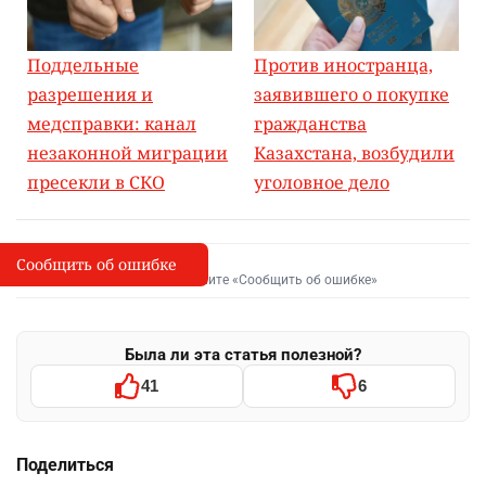
Поддельные
Против иностранца,
разрешения и
заявившего о покупке
медсправки: канал
гражданства
незаконной миграции
Казахстана, возбудили
пресекли в СКО
уголовное дело
Сообщить об ошибке
Сообщить об опечатке
I
Выделите фрагмент и нажмите «Сообщить об ошибке»
Была ли эта статья полезной?
41
6
Поделиться