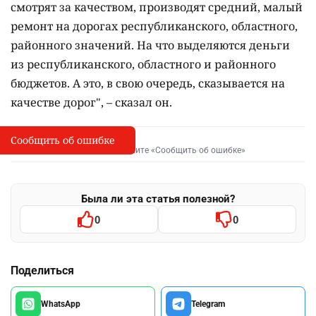
смотрят за качеством, производят средний, малый
ремонт на дорогах республиканского, областного,
районного значений. На что выделяются деньги
из республиканского, областного и районного
бюджетов. А это, в свою очередь, сказывается на
качестве дорог", – сказал он.
Сообщить об ошибке
Сообщить об опечатке
I
Выделите фрагмент и нажмите «Сообщить об ошибке»
Была ли эта статья полезной?
0
0
Поделиться
WhatsApp
Telegram