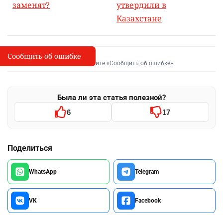
заменят?
утвердили в
Казахстане
Сообщить об ошибке
Сообщить об опечатке
I
Выделите фрагмент и нажмите «Сообщить об ошибке»
Была ли эта статья полезной?
6
17
Поделиться
WhatsApp
Telegram
VK
Facebook