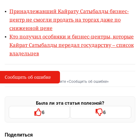
Принадлежавший Кайрату Сатыбалды бизнес-
центр не смогли продать на торгах даже по
сниженной цене
Кто получил особняки и бизнес-центры, которые
Кайрат Сатыбалды передал государству – список
владельцев
Сообщить об ошибке
Сообщить об опечатке
I
Выделите фрагмент и нажмите «Сообщить об ошибке»
Была ли эта статья полезной?
6
6
Поделиться