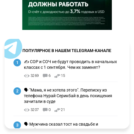
ПОПУЛЯРНОЕ В НАШЕМ TELEGRAM-КАНАЛЕ
✍️ СОР и СОЧ не будут проводить в начальных
1
классах с 1 сентября. Чем их заменят?
3269
6
15
🗣 "Мама, я не хотела этого". Переписку из
2
телефона Нурай Серикбай в день похищения
зачитали в суде
3207
0
21
🗣 Мужчина сказал тост на свадьбе и
3
заработал уголовное дело