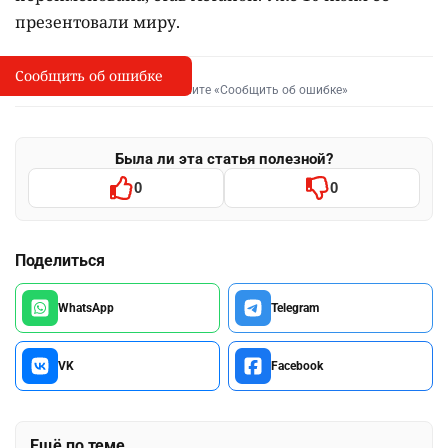
презентовали миру.
Сообщить об ошибке
Сообщить об опечатке
I
Выделите фрагмент и нажмите «Сообщить об ошибке»
Была ли эта статья полезной?
0
0
Поделиться
WhatsApp
Telegram
VK
Facebook
Ещё по теме