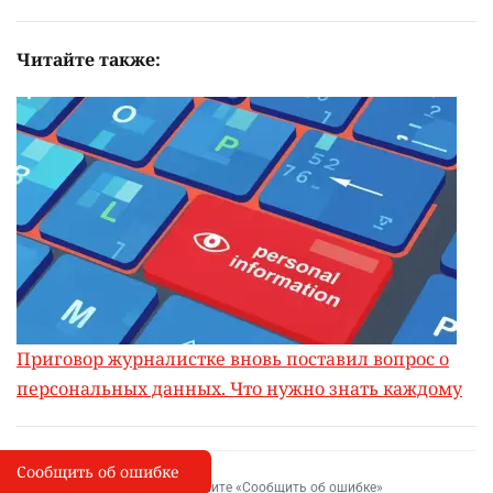
Читайте также:
Приговор журналистке вновь поставил вопрос о
персональных данных. Что нужно знать каждому
Сообщить об ошибке
Сообщить об опечатке
I
Выделите фрагмент и нажмите «Сообщить об ошибке»