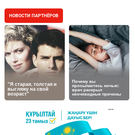
2995
11
88
НОВОСТИ ПАРТНЁРОВ
🐏 Скота больше, а мясо дороже. Почему в
4
Казахстане продолжают расти цены на
баранину и конину
2660
5
17
⚠️ Доброе утро, друзья! Предлагаем обзор
5
главных новостей за 4 августа
2781
0
1
🗣Глава государства направил телеграмму
6
соболезнования родным и близким Халық
қаһарманы Ивана Гапича
2766
2
42
🇫🇷 Клуб ПСЖ объявил об открытии своей
7
футбольной академии в Астане
2810
2
40