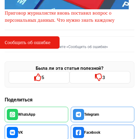
Приговор журналистке вновь поставил вопрос о
персональных данных. Что нужно знать каждому
Сообщить об ошибке
Сообщить об опечатке
I
Выделите фрагмент и нажмите «Сообщить об ошибке»
Была ли эта статья полезной?
5
3
Поделиться
WhatsApp
Telegram
VK
Facebook