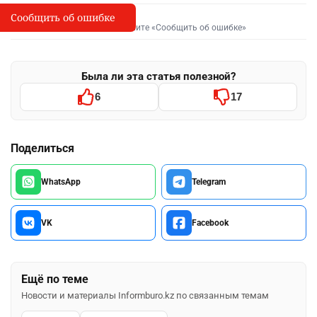
Сообщить об ошибке
Сообщить об опечатке
I
Выделите фрагмент и нажмите «Сообщить об ошибке»
Была ли эта статья полезной?
6
17
Поделиться
WhatsApp
Telegram
VK
Facebook
Ещё по теме
Новости и материалы Informburo.kz по связанным темам