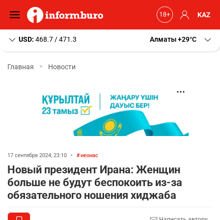
KAZ
USD:
468.7 / 471.3
Алматы
+29
C
Главная
Новости
17 сентября 2024, 23:10
•
неонас
Новый президент Ирана: Женщин
больше не будут беспокоить из-за
обязательного ношения хиджаба
Написать автору