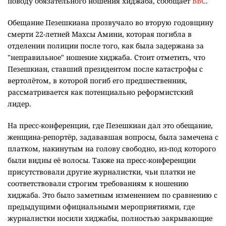
поводу обязательного ношения хиджаба, сообщает
BBC
.
Обещание Пезешкиана прозвучало во вторую годовщину
смерти 22-летней Махсы Амини, которая погибла в
отделении полиции после того, как была задержана за
"неправильное" ношение хиджаба. Стоит отметить, что
Пезешкиан, ставший президентом после катастрофы с
вертолётом, в которой погиб его предшественник,
рассматривается как потенциально реформистский
лидер.
На пресс-конференции, где Пезешкиан дал это обещание,
женщина-репортёр, задававшая вопросы, была замечена с
платком, накинутым на голову свободно, из-под которого
были видны её волосы. Также на пресс-конференции
присутствовали другие журналистки, чьи платки не
соответствовали строгим требованиям к ношению
хиджаба. Это было заметным изменением по сравнению с
предыдущими официальными мероприятиями, где
журналистки носили хиджабы, полностью закрывающие