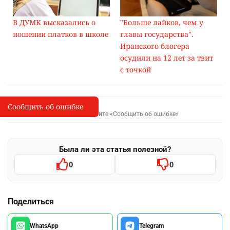
"Больше лайков, чем у
В ДУМК высказались о
главы государства".
ношении платков в школе
Иранского блогера
осудили на 12 лет за твит
с точкой
Сообщить об ошибке
Сообщить об опечатке
I
Выделите фрагмент и нажмите «Сообщить об ошибке»
Была ли эта статья полезной?
0
0
Поделиться
WhatsApp
Telegram