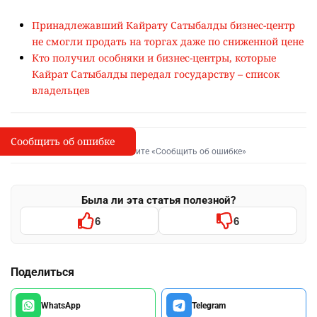
Принадлежавший Кайрату Сатыбалды бизнес-центр
не смогли продать на торгах даже по сниженной цене
Кто получил особняки и бизнес-центры, которые
Кайрат Сатыбалды передал государству – список
владельцев
Сообщить об ошибке
Сообщить об опечатке
I
Выделите фрагмент и нажмите «Сообщить об ошибке»
Была ли эта статья полезной?
6
6
Поделиться
WhatsApp
Telegram