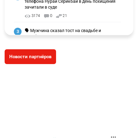
телефона Нурай Серикбай в день похищения
зачитали в суде
3174
0
21
🗣 Мужчина сказал тост на свадьбе и
3
заработал уголовное дело
2987
11
88
Новости партнёров
🐏 Скота больше, а мясо дороже. Почему в
4
Казахстане продолжают расти цены на
баранину и конину
2647
5
17
⚠️ Доброе утро, друзья! Предлагаем обзор
5
главных новостей за 4 августа
2773
0
1
🗣Глава государства направил телеграмму
6
соболезнования родным и близким Халық
қаһарманы Ивана Гапича