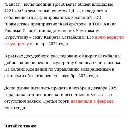
"Байсат", включающий три объекта общей площадью
4221,4 м² и земельный участок 1,4 га, находился в
собственности аффилированных компаний ТОО
"Совместное предприятие "КазГерСтрой" и ТОО "Astana
Finansial Group", принадлежавших Бауыржану
Нурсултану – сыну Кайрата Сатыбалды. Его
долю вернули
государству
в январе 2024 года.
В рамках досудебного расследования Кайрат Сатыбалды
добровольно передал государству большую часть рынка.
На баланс Компании по управлению возвращёнными
активами объект перешёл в октябре 2024 года.
Долю рынка пытались продать в ноябре и декабре 2025
года, однако торги признали несостоявшимися из-за
отсутствия заявок. Третьи торги
назначали в феврале
этого года.
Читайте также: