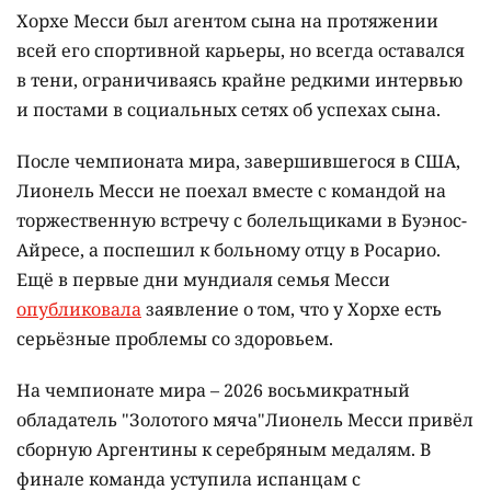
Фото с сайта news.sportbox.ru
Ему было 68 лет.
Отец легендарного аргентинского футболиста
Лионеля Месси, Хорсе Месси, умер в городе
Росарио в 68 лет после продолжительной болезни,
сообщает
Infobae
.
Хорхе Месси был агентом сына на протяжении
всей его спортивной карьеры, но всегда оставался
в тени, ограничиваясь крайне редкими интервью
и постами в социальных сетях об успехах сына.
После чемпионата мира, завершившегося в США,