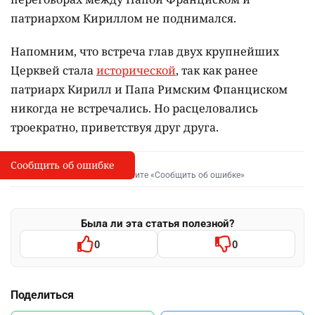
патриархом Кириллом не поднимался.
Напомним, что встреча глав двух крупнейших
Церквей стала
исторической
, так как ранее
патриарх Кирилл и Папа Римским Фпанциском
никогда не встречались. Но расцеловались
троекратно, приветствуя друг друга.
Сообщить об ошибке
Сообщить об опечатке
I
Выделите фрагмент и нажмите «Сообщить об ошибке»
Была ли эта статья полезной?
0
0
Поделиться