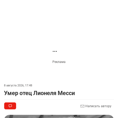
🗣 "Мама, я не хотела этого". Переписку из
2
телефона Нурай Серикбай в день похищения
зачитали в суде
3232
0
22
🗣 Мужчина сказал тост на свадьбе и
3
заработал уголовное дело
3004
11
88
Новости партнёров
🐏 Скота больше, а мясо дороже. Почему в
4
Казахстане продолжают расти цены на
баранину и конину
2677
5
18
⚠️ Доброе утро, друзья! Предлагаем обзор
5
главных новостей за 4 августа
2787
0
1
🗣Глава государства направил телеграмму
6