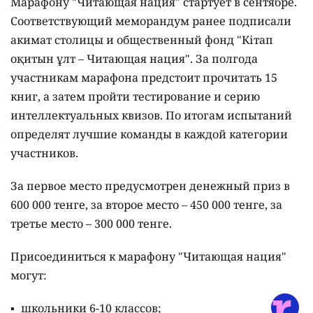
Фото Depositphotos.com
Столица одной из первых присоединилась к
масштабному республиканскому проекту
"Читающая нация".
Астана одной из первых присоединилась к
масштабному республиканскому проекту
"Читающая нация". Жители столицы теперь могут
участвовать в одноимённом марафоне и не только