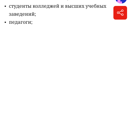
повысить уровень своих знаний и эрудиции, но и
получить за это денежный приз,
сообщает
городской акимат.
Марафону "Читающая нация" стартует в сентябре.
Соответствующий меморандум ранее подписали
акимат столицы и общественный фонд "Кітап
оқитын ұлт – Читающая нация".
За полгода
участникам марафона предстоит прочитать 15
книг, а затем пройти тестирование и серию
интеллектуальных квизов. По итогам испытаний
определят лучшие команды в каждой категории
участников.
За первое место предусмотрен денежный приз в
600 000 тенге, за второе место – 450 000 тенге, за
третье место – 300 000 тенге.