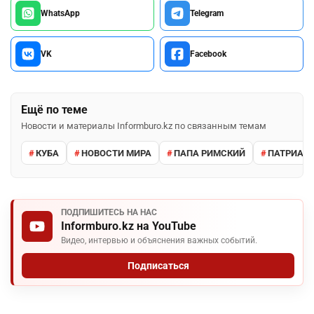
WhatsApp
Telegram
VK
Facebook
Ещё по теме
Новости и материалы Informburo.kz по связанным темам
КУБА
НОВОСТИ МИРА
ПАПА РИМСКИЙ
ПАТРИАРХ
ПОДПИШИТЕСЬ НА НАС
Informburo.kz на YouTube
Видео, интервью и объяснения важных событий.
Подписаться