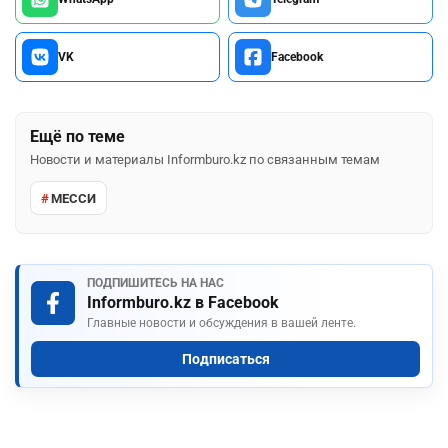
Сообщить об ошибке
Сообщить об опечатке
I
Выделите фрагмент и нажмите «Сообщить об ошибке»
Была ли эта статья полезной?
5
0
Поделиться
WhatsApp
Telegram
VK
Facebook
Ещё по теме
Новости и материалы Informburo.kz по связанным темам