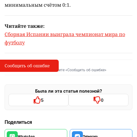
Лионель Месси не поехал вместе с командой на
торжественную встречу с болельщиками в Буэнос-
Айресе, а поспешил к больному отцу в Росарио.
Ещё в первые дни мундиаля семья Месси
опубликовала
заявление о том, что у Хорхе есть
серьёзные проблемы со здоровьем.
На чемпионате мира – 2026 восьмикратный
обладатель "Золотого мяча"Лионель Месси привёл
сборную Аргентины к серебряным медалям. В
финале команда уступила испанцам с
минимальным счётом 0:1.
Читайте также:
Сборная Испании выиграла чемпионат мира по
футболу