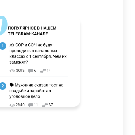
ПОПУЛЯРНОЕ В НАШЕМ
TELEGRAM-КАНАЛЕ
✍️ СОР и СОЧ не будут
1
проводить в начальных
классах с 1 сентября. Чем их
заменят?
3093
6
14
🗣 Мужчина сказал тост на
2
свадьбе и заработал
уголовное дело
2840
11
87
⚠️ Доброе утро, друзья!
3
Предлагаем обзор главных
новостей за 4 августа