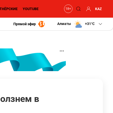
ТНЁРСКИЕ
YOUTUBE
KAZ
Алматы
+31
C
Прямой эфир
ползнем в