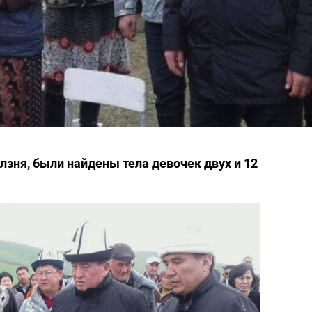
олзня, были найдены тела девочек двух и 12