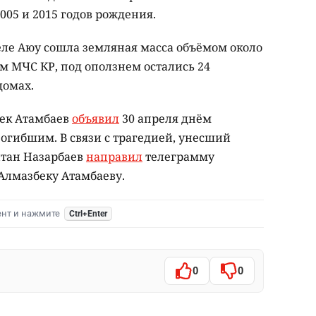
005 и 2015 годов рождения.
селе Аюу сошла земляная масса объёмом около
м МЧС КР, под оползнем остались 24
домах.
ек Атамбаев
объявил
30 апреля днём
огибшим. В связи с трагедией, унесший
лтан Назарбаев
направил
телеграмму
Алмазбеку Атамбаеву.
ент и нажмите
Ctrl+Enter
0
0