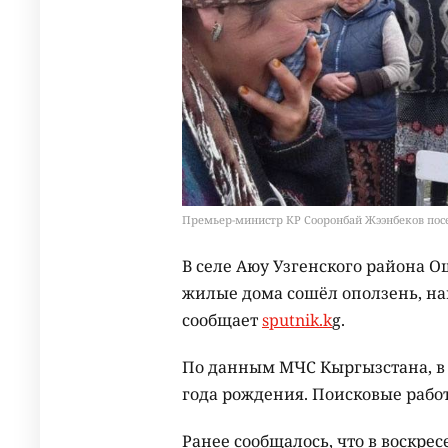
Премьер-министр КР Сооронбай Жээнбеков посет
В селе Аюу Узгенского района О
жилые дома сошёл оползень, на
сообщает
sputnik.k
g.
По данным МЧС Кыргызстана, в 
года рождения. Поисковые рабо
Ранее сообщалось, что в воскре