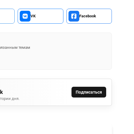
VK
Facebook
 связанным темам
ok
Подписаться
тории дня.