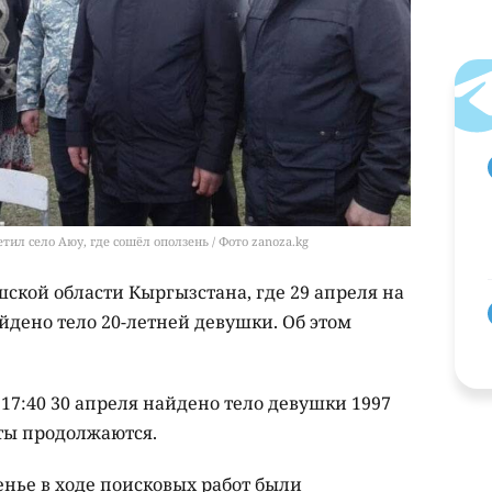
ил село Аюу, где сошёл оползень / Фото zanoza.kg
шской области Кыргызстана, где 29 апреля на
йдено тело 20-летней девушки. Об этом
17:40 30 апреля найдено тело девушки 1997
ты продолжаются.
сенье в ходе поисковых работ были