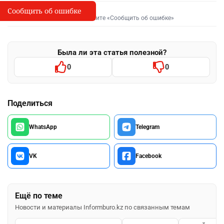
Сообщить об ошибке
Сообщить об опечатке
I
Выделите фрагмент и нажмите «Сообщить об ошибке»
Была ли эта статья полезной?
0
0
Поделиться
WhatsApp
Telegram
VK
Facebook
Ещё по теме
Новости и материалы Informburo.kz по связанным темам