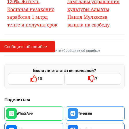
120%. Житель
замглавы управления
Костаная незаконно
культуры Алматы
заработал 1 млрд
Наиля Мулюкова
тенге и получил срок
вышла на свободу
Сообщить об ошибке
Сообщить об опечатке
I
Выделите фрагмент и нажмите «Сообщить об ошибке»
Была ли эта статья полезной?
10
7
Поделиться
WhatsApp
Telegram