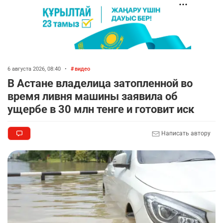
🚗 Казахстанцев убедили оформить
7
автокредиты за вознаграждение
2694
0
11
💻 В школах Казахстана изменили название и
8
содержание некоторых предметов
6 августа 2026, 08:40
•
видео
2320
3
17
В Астане владелица затопленной во
время ливня машины заявила об
🏇 В Астане наказали мужчину, который ездил
9
ущербе в 30 млн тенге и готовит иск
верхом на лошади
2300
2
37
Написать автору
🤝 Токаев принял главу холдинга "Байтерек"
10
2362
1
22