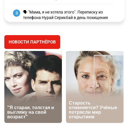
🗣 "Мама, я не хотела этого". Переписку из
3
телефона Нурай Серикбай в день похищения
зачитали в суде
2846
0
19
НОВОСТИ ПАРТНЁРОВ
⚠️ Доброе утро, друзья! Предлагаем обзор
4
главных новостей за 4 августа
2697
0
1
🗣Глава государства направил телеграмму
5
соболезнования родным и близким Халық
қаһарманы Ивана Гапича
2703
2
42
🇫🇷 Клуб ПСЖ объявил об открытии своей
6
футбольной академии в Астане
2721
2
39