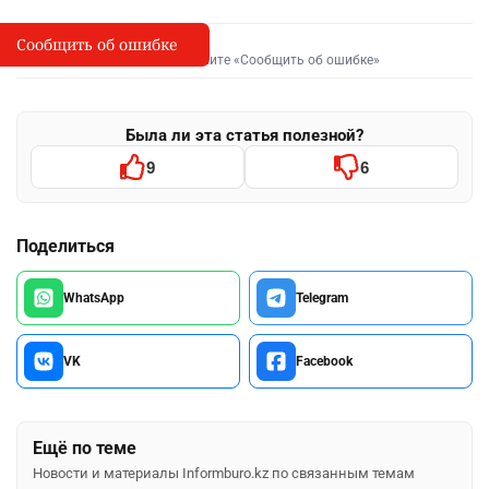
Сообщить об ошибке
Сообщить об опечатке
I
Выделите фрагмент и нажмите «Сообщить об ошибке»
Была ли эта статья полезной?
9
6
Поделиться
WhatsApp
Telegram
VK
Facebook
Ещё по теме
Новости и материалы Informburo.kz по связанным темам