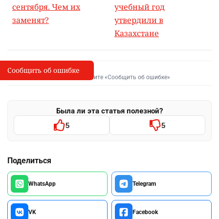
сентября. Чем их
учебный год
заменят?
утвердили в
Казахстане
Сообщить об ошибке
Сообщить об опечатке
I
Выделите фрагмент и нажмите «Сообщить об ошибке»
Была ли эта статья полезной?
5
5
Поделиться
WhatsApp
Telegram
VK
Facebook