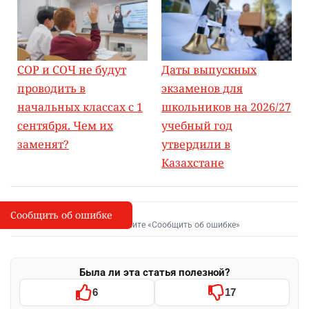
СОР и СОЧ не будут
Даты выпускных
проводить в
экзаменов для
начальных классах с 1
школьников на 2026/27
сентября. Чем их
учебный год
заменят?
утвердили в
Казахстане
Сообщить об ошибке
Сообщить об опечатке
I
Выделите фрагмент и нажмите «Сообщить об ошибке»
Была ли эта статья полезной?
6
17