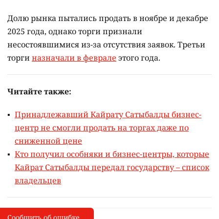
Долю рынка пытались продать в ноябре и декабре
2025 года, однако торги признали
несостоявшимися из-за отсутствия заявок. Третьи
торги
назначали в феврале
этого года.
Читайте также:
Принадлежавший Кайрату Сатыбалды бизнес-
центр не смогли продать на торгах даже по
сниженной цене
Кто получил особняки и бизнес-центры, которые
Кайрат Сатыбалды передал государству – список
владельцев
Сообщить об ошибке
Сообщить об опечатке
I