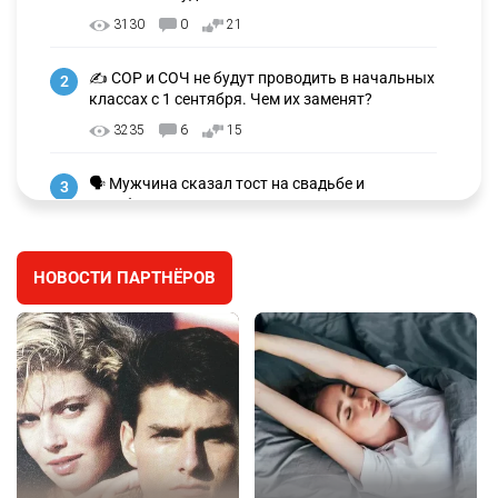
3130
0
21
✍️ СОР и СОЧ не будут проводить в начальных
2
классах с 1 сентября. Чем их заменят?
3235
6
15
🗣 Мужчина сказал тост на свадьбе и
3
заработал уголовное дело
2973
11
88
НОВОСТИ ПАРТНЁРОВ
🐏 Скота больше, а мясо дороже. Почему в
4
Казахстане продолжают расти цены на
баранину и конину
2626
5
17
⚠️ Доброе утро, друзья! Предлагаем обзор
5
главных новостей за 4 августа
2761
0
1