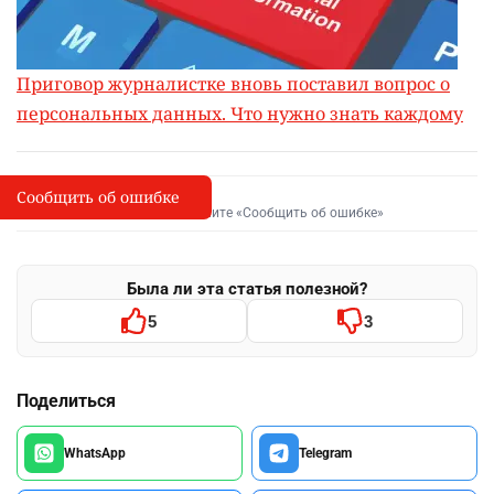
Приговор журналистке вновь поставил вопрос о
персональных данных. Что нужно знать каждому
Сообщить об ошибке
Сообщить об опечатке
I
Выделите фрагмент и нажмите «Сообщить об ошибке»
Была ли эта статья полезной?
5
3
Поделиться
WhatsApp
Telegram