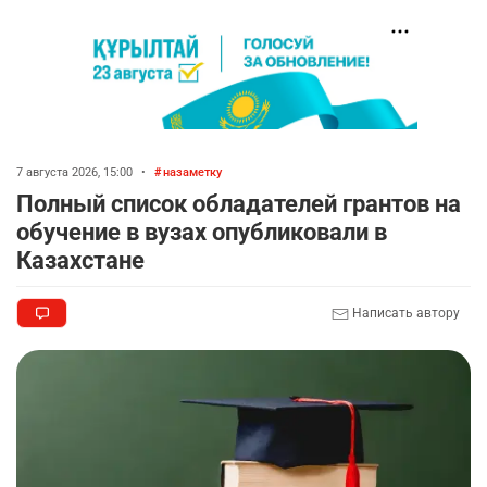
🚗 Казахстанцев убедили оформить
7
автокредиты за вознаграждение
2701
0
11
💻 В школах Казахстана изменили название и
8
содержание некоторых предметов
7 августа 2026, 15:00
•
назаметку
2341
3
17
Полный список обладателей грантов на
обучение в вузах опубликовали в
🏇 В Астане наказали мужчину, который ездил
9
Казахстане
верхом на лошади
2313
2
37
Написать автору
📹 В семи турмаршрутах Бурабая
10
устанавливают поворотные камеры с
видеоаналитикой
2308
1
21