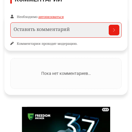
Необходимо
авторизоваться
Комментарии проходят модерацию.
Пока нет комментариев…