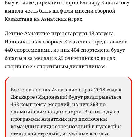
Ему и главе дирекции спорта Елсияру Канагатову
выпала честь быть шефами миссии сборной
Казахстана на Азиатских играх.
Летние Азиатские игры стартуют 18 августа.
Национальная сборная Казахстана представлена
440 спортсменами, из них 404 спортсмена будут
бороться за медали в 25 олимпийских видах
спорта по 37 спортивным дисциплинам.
Всего на летних Азиатских играх 2018 года в
Джакарте (Индонезия) будут разыгрываться
462 комплекта медалей, из них 363 по
олимпийским видам спорта. В этом году из
программы Азиатских игр исключены
командные виды соревнований в пулевой и
стендевой стрельбе, и тяжёлые весовые