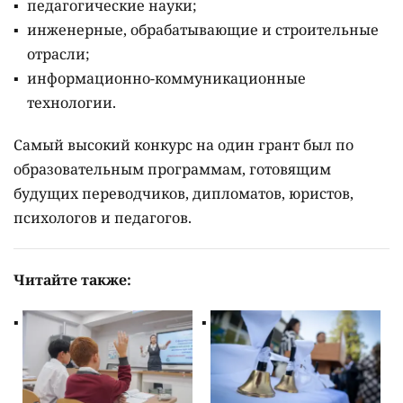
педагогические науки;
инженерные, обрабатывающие и строительные
отрасли;
информационно-коммуникационные
технологии.
Самый высокий конкурс на один грант был по
образовательным программам, готовящим
будущих переводчиков, дипломатов, юристов,
психологов и педагогов.
Читайте также: