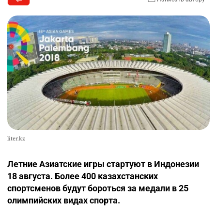
liter.kz
Летние Азиатские игры стартуют в Индонезии
18 августа. Более 400 казахстанских
спортсменов будут бороться за медали в 25
олимпийских видах спорта.