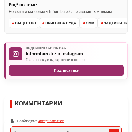
Ещё по теме
Новости и материалы Informburo.kz по связанным темам
ОБЩЕСТВО
ПРИГОВОР СУДА
СМИ
ЗАДЕРЖАНИЕ 
ПОДПИШИТЕСЬ НА НАС
Informburo.kz в Instagram
Главное за день, карточки и сторис.
Подписаться
КОММЕНТАРИИ
Необходимо
авторизоваться