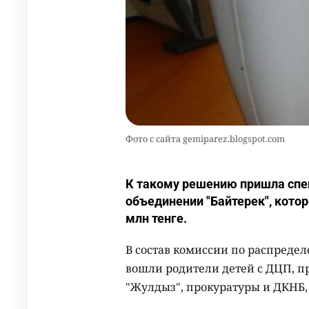
Фото с сайта gemiparez.blogspot.com
К такому решению пришла спе
объединении "Байтерек", кото
млн тенге.
В состав комиссии по распреде
вошли родители детей с ДЦП, 
"Жулдыз", прокуратуры и ДКНБ,