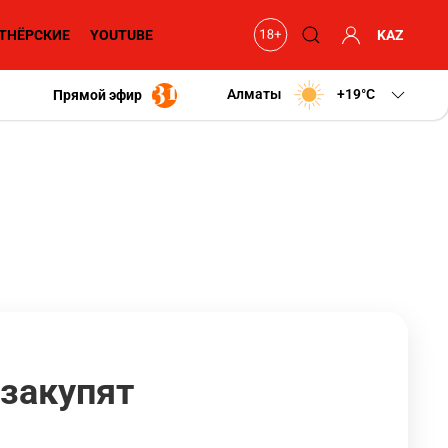
ТНЁРСКИЕ
YOUTUBE
KAZ
Алматы
+19
C
Прямой эфир
 закупят