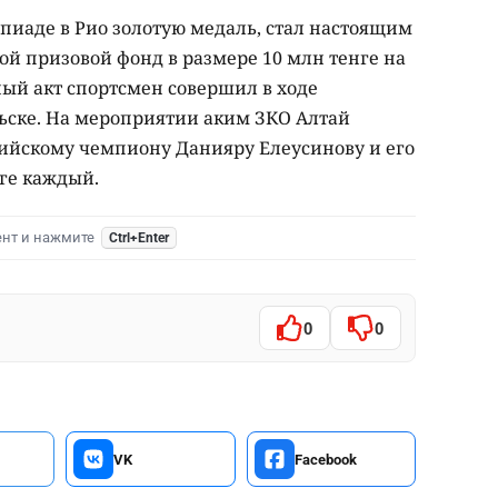
иаде в Рио золотую медаль, стал настоящим
ой призовой фонд в размере 10 млн тенге на
ный акт спортсмен совершил в ходе
ьске. На мероприятии аким ЗКО Алтай
ийскому чемпиону Данияру Елеусинову и его
нге каждый.
ент и нажмите
Ctrl+Enter
0
0
VK
Facebook