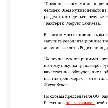
"После того как чемпион перечи
человек. Всем нужны деньги на л
разделить эти деньги, результа
"Байтерек" Мерует Санкаева.
В итоге комиссия пришла к выво
закупить реабилитационные тре
лечение все дети. Родители по
"Конечно, нужно принимать ре
поэтому покупка тренажёров бу
качественное оборудование и об
на этих тренажерах", – отметил
Жусупбекова.
По словам председателя ОО "Ба
Елеусинов
не высказывал
особых