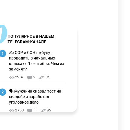
ПОПУЛЯРНОЕ В НАШЕМ
TELEGRAM-КАНАЛЕ
✍️ СОР и СОЧ не будут
1
проводить в начальных
классах с 1 сентября. Чем их
заменят?
2904
6
13
🗣 Мужчина сказал тост на
2
свадьбе и заработал
уголовное дело
2730
11
85
🗣Глава государства
3
направил телеграмму