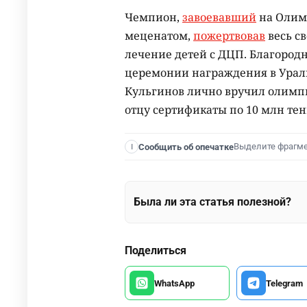
Чемпион,
завоевавший
на Олимп
меценатом,
пожертвовав
весь св
лечение детей с ДЦП. Благород
церемонии награждения в Урал
Кульгинов лично вручил олимп
отцу сертификаты по 10 млн те
Выделите фрагм
Сообщить об опечатке
I
Была ли эта статья полезной?
Поделиться
WhatsApp
Telegram