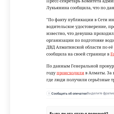
Пресс-секретарь Комитета адм
Лукьянина сообщила, что по да
"По факту публикации в Сети и
водительское удостоверение, п
известно, что девушка проходил
организации по подготовке вод
ДВД Алматинской области по её 
сообщила на своей странице в
F
По данным Генеральной прокура
году
происходили
в Алматы. За 
где люди получили серьёзные т
Выделите фрагм
Сообщить об опечатке
I
Была ли эта статья полезной?