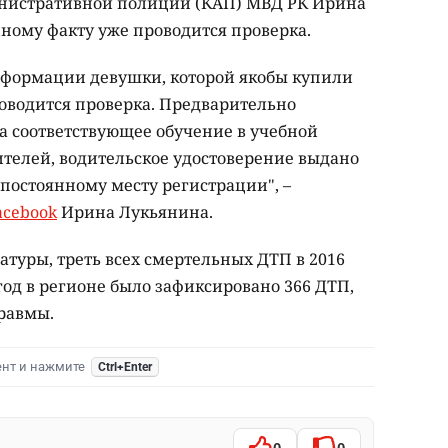
инистративной полиции (КАП) МВД РК Ирина
нному факту уже проводится проверка.
нформации девушки, которой якобы купили
роводится проверка. Предварительно
а соответствующее обучение в учебной
ителей, водительское удостоверение выдано
постоянному месту регистрации", –
acebook
Ирина Лукьянина.
туры, треть всех смертельных ДТП в 2016
год в регионе было зафиксировано 366 ДТП,
равмы.
ент и нажмите
Ctrl+Enter