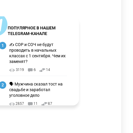
ПОПУЛЯРНОЕ В НАШЕМ
TELEGRAM-КАНАЛЕ
✍️ СОР и СОЧ не будут
1
проводить в начальных
классах с 1 сентября. Чем их
заменят?
3119
6
14
🗣 Мужчина сказал тост на
2
свадьбе и заработал
уголовное дело
2857
11
87
🗣 "Мама, я не хотела этого".
3
Переписку из телефона
Нурай Серикбай в день