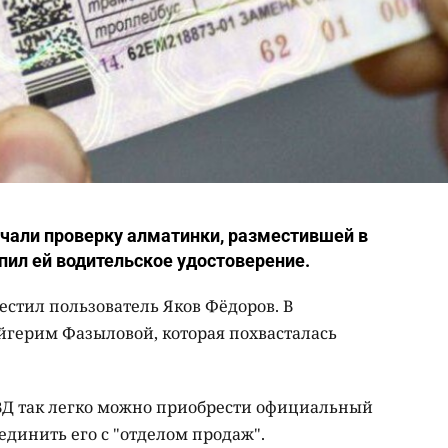
чали проверку алматинки, разместившей в
упил ей водительское удостоверение.
естил пользователь Яков Фёдоров. В
герим Фазыловой, которая похвасталась
 ДВД так легко можно приобрести официальный
единить его с "отделом продаж".