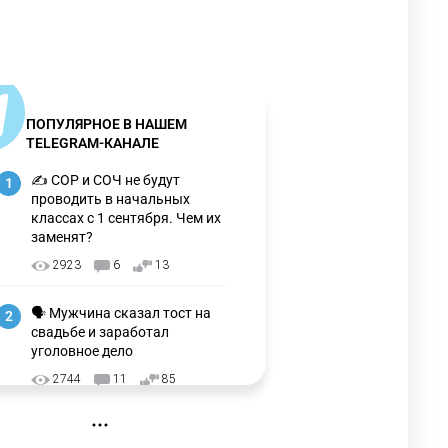
ПОПУЛЯРНОЕ В НАШЕМ
TELEGRAM-КАНАЛЕ
✍️ СОР и СОЧ не будут
1
проводить в начальных
классах с 1 сентября. Чем их
заменят?
2923
6
13
🗣 Мужчина сказал тост на
2
свадьбе и заработал
уголовное дело
2744
11
85
🗣Глава государства
3
направил телеграмму