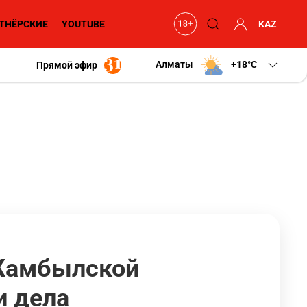
ТНЁРСКИЕ
YOUTUBE
KAZ
Алматы
+18
C
Прямой эфир
 Жамбылской
и дела