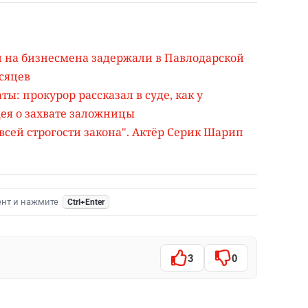
 на бизнесмена задержали в Павлодарской
есяцев
ы: прокурор рассказал в суде, как у
ея о захвате заложницы
 всей строгости закона". Актёр Серик Шарип
ент и нажмите
Ctrl+Enter
3
0