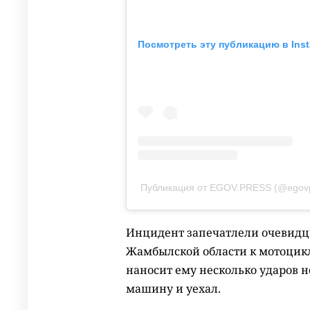
Посмотреть эту публикацию в Ins
Публикация от EGOV.PRESS (@egovp
Инцидент запечатлели очевидцы.
Жамбылской области к мотоцик
наносит ему несколько ударов н
машину и уехал.