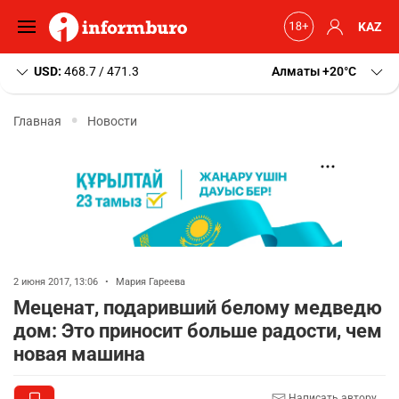
KAZ
USD:
468.7 / 471.3
Алматы
+20
C
Главная
Новости
2 июня 2017, 13:06
•
Мария Гареева
Меценат, подаривший белому медведю
дом: Это приносит больше радости, чем
новая машина
Написать автору