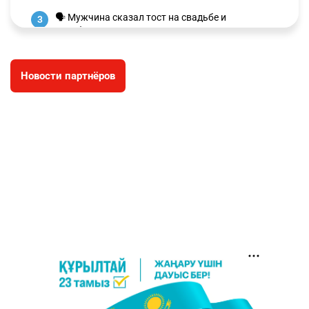
🗣 Мужчина сказал тост на свадьбе и
3
заработал уголовное дело
3008
11
88
Новости партнёров
🐏 Скота больше, а мясо дороже. Почему в
4
Казахстане продолжают расти цены на
баранину и конину
2678
5
18
⚠️ Доброе утро, друзья! Предлагаем обзор
5
главных новостей за 4 августа
2790
0
1
🗣Глава государства направил телеграмму
6
соболезнования родным и близким Халық
қаһарманы Ивана Гапича
2771
2
42
🇫🇷 Клуб ПСЖ объявил об открытии своей
7