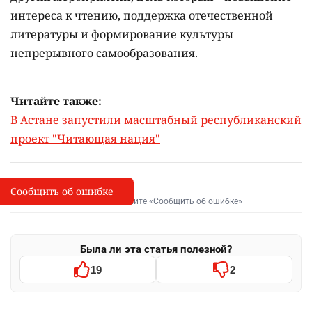
интереса к чтению, поддержка отечественной
литературы и формирование культуры
непрерывного самообразования.
Читайте также:
В Астане запустили масштабный республиканский
проект "Читающая нация"
Сообщить об ошибке
Сообщить об опечатке
I
Выделите фрагмент и нажмите «Сообщить об ошибке»
Была ли эта статья полезной?
19
2