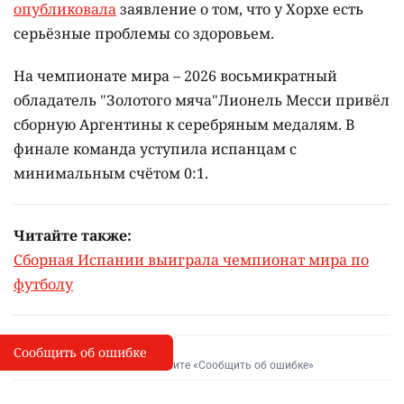
опубликовала
заявление о том, что у Хорхе есть
серьёзные проблемы со здоровьем.
На чемпионате мира – 2026 восьмикратный
обладатель "Золотого мяча"Лионель Месси привёл
сборную Аргентины к серебряным медалям. В
финале команда уступила испанцам с
минимальным счётом 0:1.
Читайте также:
Сборная Испании выиграла чемпионат мира по
футболу
Сообщить об ошибке
Сообщить об опечатке
I
Выделите фрагмент и нажмите «Сообщить об ошибке»