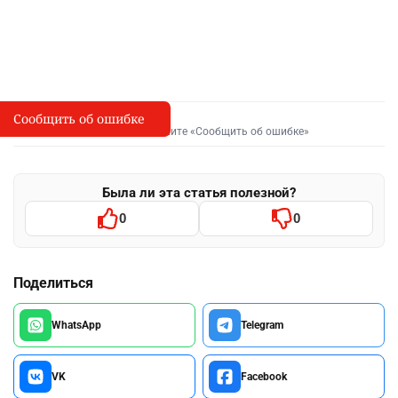
Сообщить об ошибке
Сообщить об опечатке
I
Выделите фрагмент и нажмите «Сообщить об ошибке»
Была ли эта статья полезной?
0
0
Поделиться
WhatsApp
Telegram
VK
Facebook