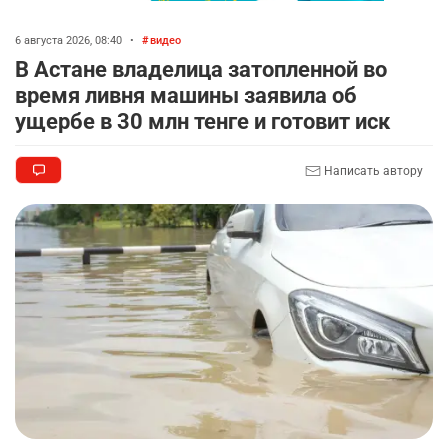
🗣 620 человек освободили из колоний по
8
амнистии
6 августа 2026, 08:40
•
видео
2328
3
18
В Астане владелица затопленной во
время ливня машины заявила об
🏠 Оправданному пастуху из Актобе подарили
9
ущербе в 30 млн тенге и готовит иск
квартиру
2321
7
71
Написать автору
🎬 Умер известный казахстанский
10
кинорежиссёр Ардак Амиркулов
2304
0
50