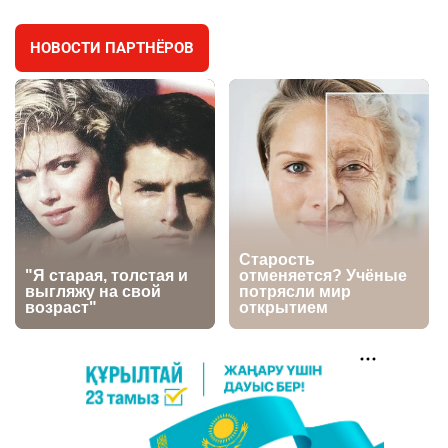
2635
2
42
НОВОСТИ ПАРТНЁРОВ
🇫🇷 Клуб ПСЖ объявил об открытии своей
4
футбольной академии в Астане
2634
2
39
🇺🇸🇯🇵 США и Япония провели совместную
5
интервенцию для спасения иены
2693
1
16
💬 Димаш Кудайберген ответил на критику
6
нового клипа
2722
6
77
🐏 Скота больше, а мясо дороже. Почему в
7
Казахстане продолжают расти цены на
баранину и конину
2430
5
17