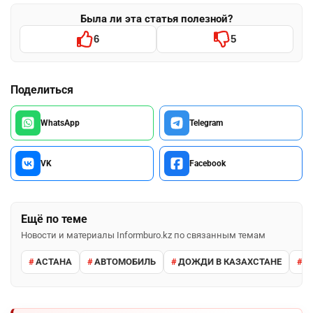
Была ли эта статья полезной?
6
5
Поделиться
WhatsApp
Telegram
VK
Facebook
Ещё по теме
Новости и материалы Informburo.kz по связанным темам
АСТАНА
АВТОМОБИЛЬ
ДОЖДИ В КАЗАХСТАНЕ
М