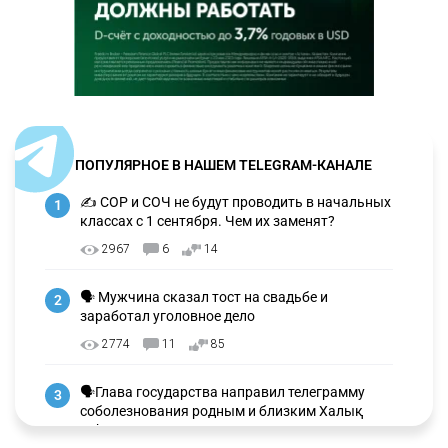
ПОПУЛЯРНОЕ В НАШЕМ TELEGRAM-КАНАЛЕ
✍️ СОР и СОЧ не будут проводить в начальных
1
классах с 1 сентября. Чем их заменят?
2967
6
14
🗣 Мужчина сказал тост на свадьбе и
2
заработал уголовное дело
2774
11
85
🗣Глава государства направил телеграмму
3
соболезнования родным и близким Халық
қаһарманы Ивана Гапича