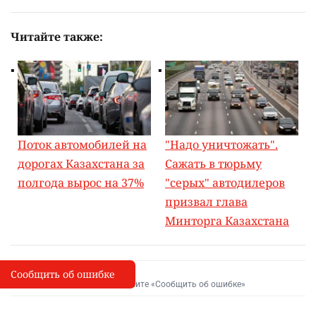
Читайте также:
Поток автомобилей на
"Надо уничтожать".
дорогах Казахстана за
Сажать в тюрьму
полгода вырос на 37%
"серых" автодилеров
призвал глава
Минторга Казахстана
Сообщить об ошибке
Сообщить об опечатке
I
Выделите фрагмент и нажмите «Сообщить об ошибке»