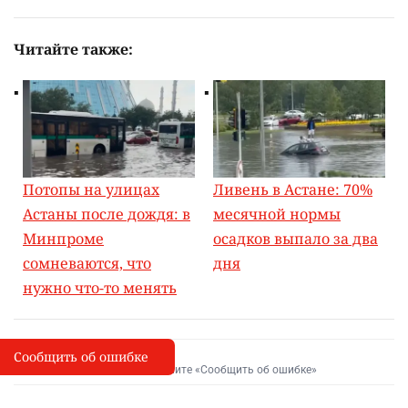
Читайте также:
Потопы на улицах
Ливень в Астане: 70%
Астаны после дождя: в
месячной нормы
Минпроме
осадков выпало за два
сомневаются, что
дня
нужно что-то менять
Сообщить об ошибке
Сообщить об опечатке
I
Выделите фрагмент и нажмите «Сообщить об ошибке»