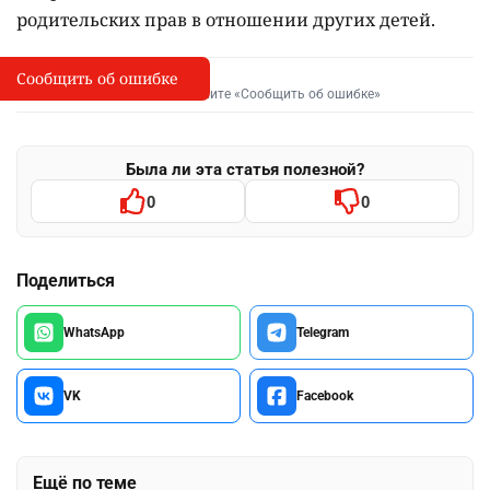
родительских прав в отношении других детей.
Сообщить об ошибке
Сообщить об опечатке
I
Выделите фрагмент и нажмите «Сообщить об ошибке»
Была ли эта статья полезной?
0
0
Поделиться
WhatsApp
Telegram
VK
Facebook
Ещё по теме