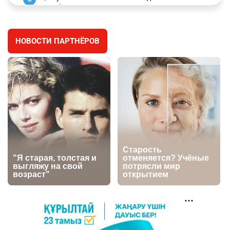
заработал уголовное дело
3073
11
88
НОВОСТИ ПАРТНЁРОВ
🐏 Скота больше, а мясо дороже. Почему в
4
Казахстане продолжают расти цены на
баранину и конину
2781
5
18
🏠 Оправданному пастуху из Актобе подарили
5
квартиру
2581
7
74
⚠️ Доброе утро, друзья! Предлагаем обзор
6
главных новостей за 4 августа
2852
0
1
🗣Глава государства направил телеграмму
7
соболезнования родным и близким Халық
қаһарманы Ивана Гапича