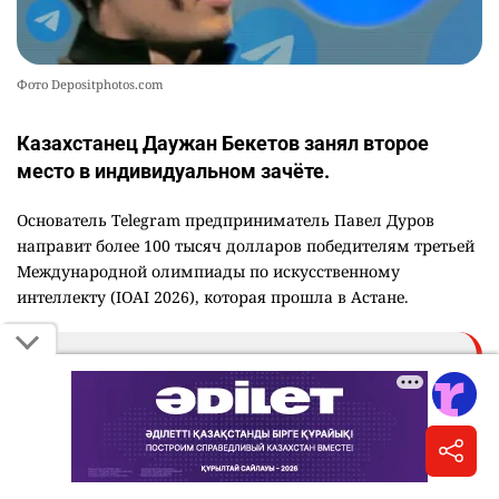
Фото Depositphotos.com
Казахстанец Даужан Бекетов занял второе
место в индивидуальном зачёте.
Основатель Telegram предприниматель Павел Дуров
направит более 100 тысяч долларов победителям третьей
Международной олимпиады по искусственному
интеллекту (IOAI 2026), которая прошла в Астане.
"Международная олимпиада по
искусственному интеллекту завершилась
вчера в Астане. Российская команда заняла
первое место в командном зачете, а Артём
Горохов из моего родного города победил в