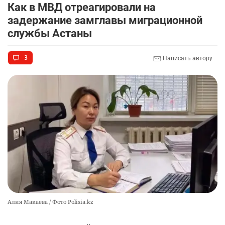
Алматы. Почему это важно для логистики
Как в МВД отреагировали на
Казахстана
задержание замглавы миграционной
2404
3
50
службы Астаны
🇫🇷 Клуб ПСЖ объявил об открытии своей
9
3
Написать автору
футбольной академии в Астане
2591
2
39
🚗 Казахстанцев убедили оформить
10
автокредиты за вознаграждение
2566
0
11
Алия Макаева / Фото Polisia.kz