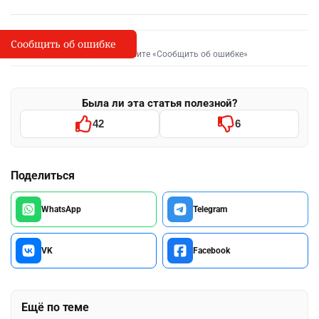
Сообщить об ошибке
Сообщить об опечатке
I
Выделите фрагмент и нажмите «Сообщить об ошибке»
Была ли эта статья полезной?
42
6
Поделиться
WhatsApp
Telegram
VK
Facebook
Ещё по теме