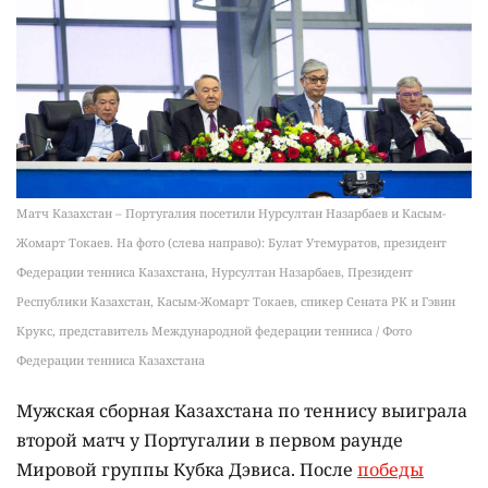
Матч Казахстан – Португалия посетили Нурсултан Назарбаев и Касым-
Жомарт Токаев. На фото (слева направо): Булат Утемуратов, президент
Федерации тенниса Казахстана, Нурсултан Назарбаев, Президент
Республики Казахстан, Касым-Жомарт Токаев, спикер Сената РК и Гэвин
Крукс, представитель Международной федерации тенниса / Фото
Федерации тенниса Казахстана
Мужская сборная Казахстана по теннису выиграла
второй матч у Португалии в первом раунде
Мировой группы Кубка Дэвиса. После
победы