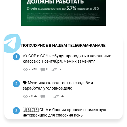
ПОПУЛЯРНОЕ В НАШЕМ TELEGRAM-КАНАЛЕ
✍️ СОР и СОЧ не будут проводить в начальных
1
классах с 1 сентября. Чем их заменят?
2830
6
12
🗣 Мужчина сказал тост на свадьбе и
2
заработал уголовное дело
2684
11
84
🇺🇸🇯🇵 США и Япония провели совместную
3
интервенцию для спасения иены
2676
1
16