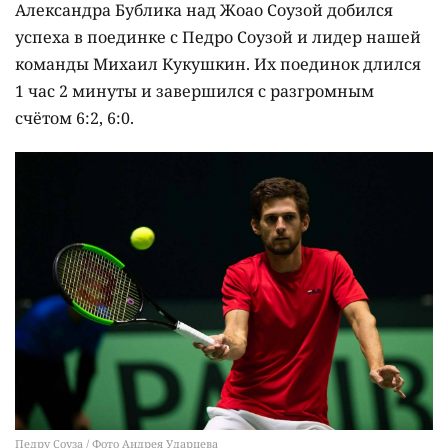
Александра Бублика над Жоао Соузой добился
успеха в поединке с Педро Соузой и лидер нашей
команды Михаил Кукушкин. Их поединок длился
1 час 2 минуты и завершился с разгромным
счётом 6:2, 6:0.
Педру Соуза / Фото Андрея Ударцева