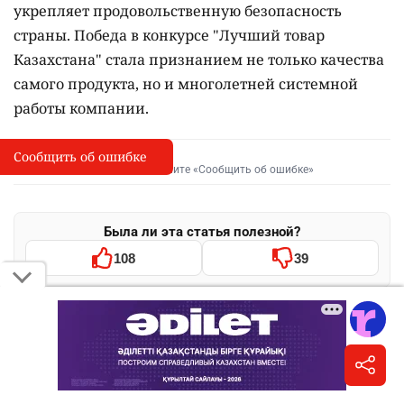
укрепляет продовольственную безопасность
страны. Победа в конкурсе "Лучший товар
Казахстана" стала признанием не только качества
самого продукта, но и многолетней системной
работы компании.
Сообщить об ошибке
Сообщить об опечатке
I
Выделите фрагмент и нажмите «Сообщить об ошибке»
Была ли эта статья полезной?
108
39
Поделиться
WhatsApp
Telegram