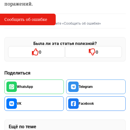
поражений.
Сообщить об ошибке
Сообщить об опечатке
I
Выделите фрагмент и нажмите «Сообщить об ошибке»
Была ли эта статья полезной?
0
0
Поделиться
WhatsApp
Telegram
VK
Facebook
Ещё по теме