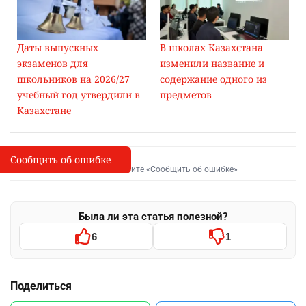
Даты выпускных
В школах Казахстана
экзаменов для
изменили название и
школьников на 2026/27
содержание одного из
учебный год утвердили в
предметов
Казахстане
Сообщить об ошибке
Сообщить об опечатке
I
Выделите фрагмент и нажмите «Сообщить об ошибке»
Была ли эта статья полезной?
6
1
Поделиться