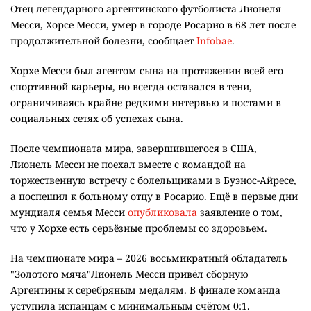
Отец легендарного аргентинского футболиста Лионеля
Месси, Хорсе Месси, умер в городе Росарио в 68 лет после
продолжительной болезни, сообщает
Infobae
.
Хорхе Месси был агентом сына на протяжении всей его
спортивной карьеры, но всегда оставался в тени,
ограничиваясь крайне редкими интервью и постами в
социальных сетях об успехах сына.
После чемпионата мира, завершившегося в США,
Лионель Месси не поехал вместе с командой на
торжественную встречу с болельщиками в Буэнос-Айресе,
а поспешил к больному отцу в Росарио. Ещё в первые дни
мундиаля семья Месси
опубликовала
заявление о том,
что у Хорхе есть серьёзные проблемы со здоровьем.
На чемпионате мира – 2026 восьмикратный обладатель
"Золотого мяча"Лионель Месси привёл сборную
Аргентины к серебряным медалям. В финале команда
уступила испанцам с минимальным счётом 0:1.