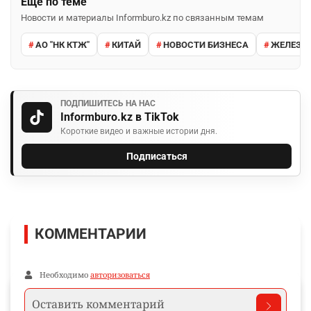
Ещё по теме
Новости и материалы Informburo.kz по связанным темам
АО "НК КТЖ"
КИТАЙ
НОВОСТИ БИЗНЕСА
ЖЕЛЕЗНА
ПОДПИШИТЕСЬ НА НАС
Informburo.kz в TikTok
Короткие видео и важные истории дня.
Подписаться
КОММЕНТАРИИ
Необходимо
авторизоваться