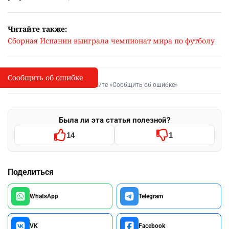
Читайте также:
Сборная Испании выиграла чемпионат мира по футболу
Сообщить об ошибке
Сообщить об опечатке
I
Выделите фрагмент и нажмите «Сообщить об ошибке»
Была ли эта статья полезной?
14
1
Поделиться
WhatsApp
Telegram
VK
Facebook