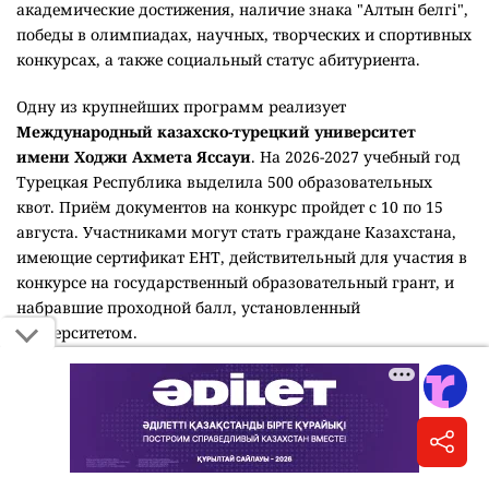
академические достижения, наличие знака "Алтын белгі",
победы в олимпиадах, научных, творческих и спортивных
конкурсах, а также социальный статус абитуриента.
Одну из крупнейших программ реализует
Международный казахско-турецкий университет
имени Ходжи Ахмета Яссауи
. На 2026-2027 учебный год
Турецкая Республика выделила 500 образовательных
квот. Приём документов на конкурс пройдет с 10 по 15
августа. Участниками могут стать граждане Казахстана,
имеющие сертификат ЕНТ, действительный для участия в
конкурсе на государственный образовательный грант, и
набравшие проходной балл, установленный
университетом.
Кызылординский университет имени Коркыт ата
выделил 125 внутренних грантов победителям олимпиад
по IT-направлениям, проектов и конкурсов среди
талантливых школьников. Кроме того, два выпускника
организаций для детей-сирот и детей, оставшихся без