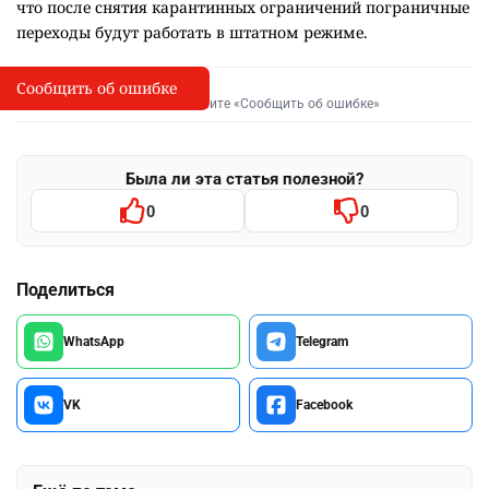
что после снятия карантинных ограничений пограничные
переходы будут работать в штатном режиме.
Сообщить об ошибке
Сообщить об опечатке
I
Выделите фрагмент и нажмите «Сообщить об ошибке»
Была ли эта статья полезной?
0
0
Поделиться
WhatsApp
Telegram
VK
Facebook