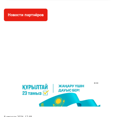
3038
11
88
Новости партнёров
🐏 Скота больше, а мясо дороже. Почему в
4
Казахстане продолжают расти цены на
баранину и конину
2731
5
18
⚠️ Доброе утро, друзья! Предлагаем обзор
5
главных новостей за 4 августа
2823
0
1
🗣Глава государства направил телеграмму
6
соболезнования родным и близким Халық
қаһарманы Ивана Гапича
2797
2
42
🇫🇷 Клуб ПСЖ объявил об открытии своей
7
футбольной академии в Астане
2840
2
40
8 августа 2026, 17:48