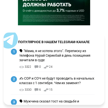
ПОПУЛЯРНОЕ В НАШЕМ TELEGRAM-КАНАЛЕ
🗣 "Мама, я не хотела этого". Переписку из
1
телефона Нурай Серикбай в день похищения
зачитали в суде
3322
0
24
✍️ СОР и СОЧ не будут проводить в начальных
2
классах с 1 сентября. Чем их заменят?
3330
6
15
🗣 Мужчина сказал тост на свадьбе и
3
заработал уголовное дело