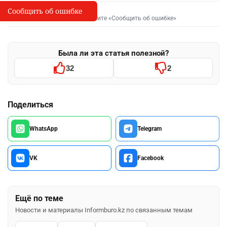
Сообщить об ошибке
Сообщить об опечатке
I
Выделите фрагмент и нажмите «Сообщить об ошибке»
Была ли эта статья полезной?
32
2
Поделиться
WhatsApp
Telegram
VK
Facebook
Ещё по теме
Новости и материалы Informburo.kz по связанным темам