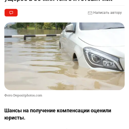
🏠 Оправданному пастуху из Актобе подарили
9
Написать автору
квартиру
2324
7
71
🎬 Умер известный казахстанский
10
кинорежиссёр Ардак Амиркулов
2306
0
50
Фото Depositphotos.com
Шансы на получение компенсации оценили
юристы.