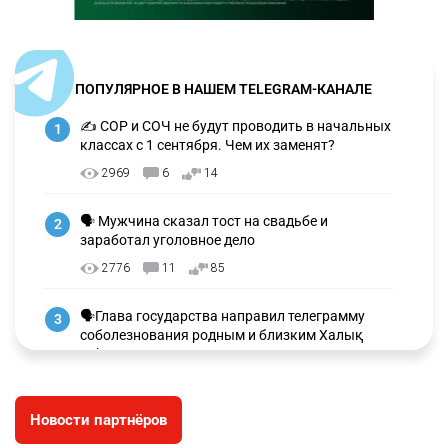
ПОПУЛЯРНОЕ В НАШЕМ TELEGRAM-КАНАЛЕ
✍️ СОР и СОЧ не будут проводить в начальных
1
классах с 1 сентября. Чем их заменят?
2969
6
14
🗣 Мужчина сказал тост на свадьбе и
2
заработал уголовное дело
2776
11
85
🗣Глава государства направил телеграмму
3
соболезнования родным и близким Халық
қаһарманы Ивана Гапича
2635
2
42
Новости партнёров
🇫🇷 Клуб ПСЖ объявил об открытии своей
4