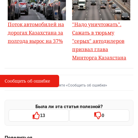
Поток автомобилей на
"Надо уничтожать".
дорогах Казахстана за
Сажать в тюрьму
полгода вырос на 37%
"серых" автодилеров
призвал глава
Минторга Казахстана
Сообщить об ошибке
Сообщить об опечатке
I
Выделите фрагмент и нажмите «Сообщить об ошибке»
Была ли эта статья полезной?
13
0
Поделиться