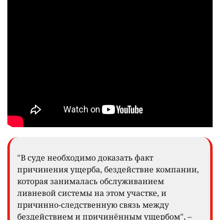
"В суде необходимо доказать факт
причинения ущерба, бездействие компании,
которая занималась обслуживанием
ливневой системы на этом участке, и
причинно-следственную связь между
бездействием и причинённым ущербом", –