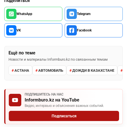
Поделиться
WhatsApp
Telegram
VK
Facebook
Ещё по теме
Новости и материалы Informburo.kz по связанным темам
АСТАНА
АВТОМОБИЛЬ
ДОЖДИ В КАЗАХСТАНЕ
М
ПОДПИШИТЕСЬ НА НАС
Informburo.kz на YouTube
Видео, интервью и объяснения важных событий.
Подписаться