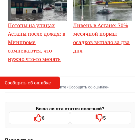
Потопы на улицах
Ливень в Астане: 70%
Астаны после дождя: в
месячной нормы
Минпроме
осадков выпало за два
сомневаются, что
дня
нужно что-то менять
Сообщить об ошибке
Сообщить об опечатке
I
Выделите фрагмент и нажмите «Сообщить об ошибке»
Была ли эта статья полезной?
6
5