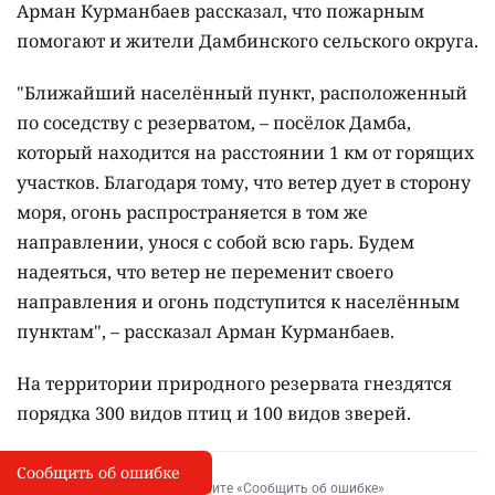
Арман Курманбаев рассказал, что пожарным
помогают и жители Дамбинского сельского округа.
"Ближайший населённый пункт, расположенный
по соседству с резерватом, – посёлок Дамба,
который находится на расстоянии 1 км от горящих
участков. Благодаря тому, что ветер дует в сторону
моря, огонь распространяется в том же
направлении, унося с собой всю гарь. Будем
надеяться, что ветер не переменит своего
направления и огонь подступится к населённым
пунктам", – рассказал Арман Курманбаев.
На территории природного резервата гнездятся
порядка 300 видов птиц и 100 видов зверей.
Сообщить об ошибке
Сообщить об опечатке
I
Выделите фрагмент и нажмите «Сообщить об ошибке»