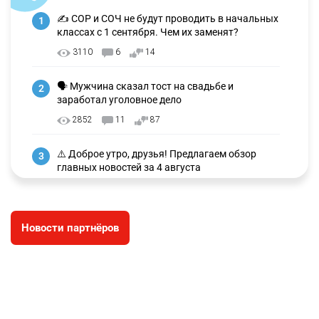
✍️ СОР и СОЧ не будут проводить в начальных
1
классах с 1 сентября. Чем их заменят?
3110
6
14
🗣 Мужчина сказал тост на свадьбе и
2
заработал уголовное дело
2852
11
87
⚠️ Доброе утро, друзья! Предлагаем обзор
3
главных новостей за 4 августа
2673
0
1
🗣Глава государства направил телеграмму
4
Новости партнёров
соболезнования родным и близким Халық
қаһарманы Ивана Гапича
2684
2
42
🇫🇷 Клуб ПСЖ объявил об открытии своей
5
футбольной академии в Астане