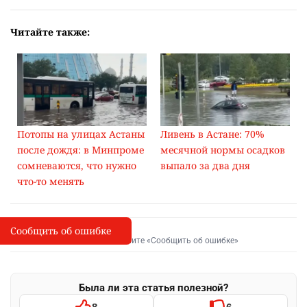
Читайте также:
Потопы на улицах Астаны
Ливень в Астане: 70%
после дождя: в Минпроме
месячной нормы осадков
сомневаются, что нужно
выпало за два дня
что-то менять
Сообщить об ошибке
Сообщить об опечатке
I
Выделите фрагмент и нажмите «Сообщить об ошибке»
Была ли эта статья полезной?