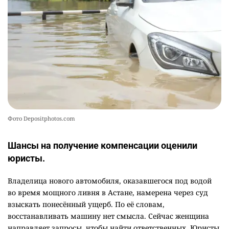
🗣 620 человек освободили из колоний по
10
амнистии
2400
3
20
Фото Depositphotos.com
Шансы на получение компенсации оценили
юристы.
Владелица нового автомобиля, оказавшегося под водой
во время мощного ливня в Астане, намерена через суд
взыскать понесённый ущерб. По её словам,
восстанавливать машину нет смысла. Сейчас женщина
направляет запросы, чтобы найти ответственных. Юристы