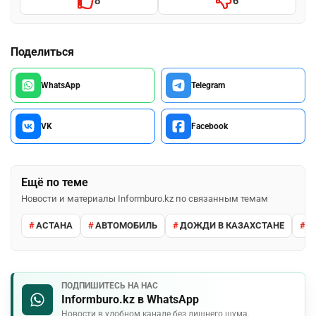
8
6
Поделиться
WhatsApp
Telegram
VK
Facebook
Ещё по теме
Новости и материалы Informburo.kz по связанным темам
АСТАНА
АВТОМОБИЛЬ
ДОЖДИ В КАЗАХСТАНЕ
М
ПОДПИШИТЕСЬ НА НАС
Informburo.kz в WhatsApp
Новости в удобном канале без лишнего шума.