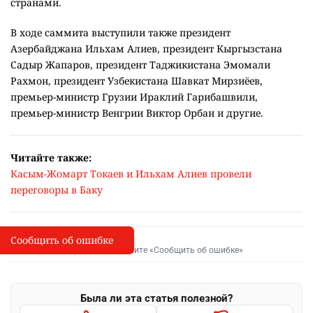
странами.
В ходе саммита выступили также президент
Азербайджана Ильхам Алиев, президент Кыргызстана
Садыр Жапаров, президент Таджикистана Эмомали
Рахмон, президент Узбекистана Шавкат Мирзиёев,
премьер-министр Грузии Ираклий Гарибашвили,
премьер-министр Венгрии Виктор Орбан и другие.
Читайте также:
Касым-Жомарт Токаев и Ильхам Алиев провели
переговоры в Баку
Сообщить об ошибке
Сообщить об опечатке
I
Выделите фрагмент и нажмите «Сообщить об ошибке»
Была ли эта статья полезной?