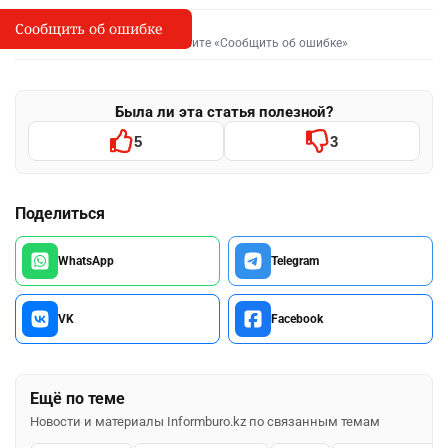
Сообщить об ошибке
Сообщить об опечатке
I
Выделите фрагмент и нажмите «Сообщить об ошибке»
Была ли эта статья полезной?
5
3
Поделиться
WhatsApp
Telegram
VK
Facebook
Ещё по теме
Новости и материалы Informburo.kz по связанным темам