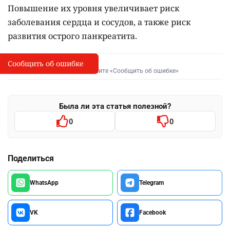
Повышение их уровня увеличивает риск
заболевания сердца и сосудов, а также риск
развития острого панкреатита.
Сообщить об ошибке
Сообщить об опечатке
I
Выделите фрагмент и нажмите «Сообщить об ошибке»
Была ли эта статья полезной?
0
0
Поделиться
WhatsApp
Telegram
VK
Facebook