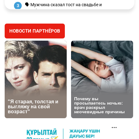
🗣 Мужчина сказал тост на свадьбе и
3
заработал уголовное дело
2944
11
88
НОВОСТИ ПАРТНЁРОВ
⚠️ Доброе утро, друзья! Предлагаем обзор
4
главных новостей за 4 августа
2744
0
1
🗣Глава государства направил телеграмму
5
соболезнования родным и близким Халық
қаһарманы Ивана Гапича
2735
2
42
🇫🇷 Клуб ПСЖ объявил об открытии своей
6
футбольной академии в Астане
2781
2
40
🚗 Казахстанцев убедили оформить
7
автокредиты за вознаграждение