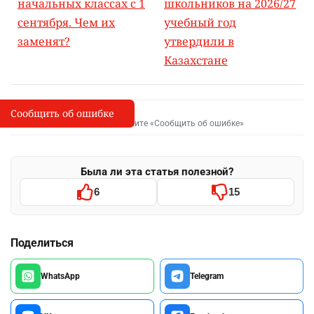
начальных классах с 1
школьников на 2026/27
сентября. Чем их
учебный год
заменят?
утвердили в
Казахстане
Сообщить об ошибке
Сообщить об опечатке
I
Выделите фрагмент и нажмите «Сообщить об ошибке»
Была ли эта статья полезной?
6
15
Поделиться
WhatsApp
Telegram