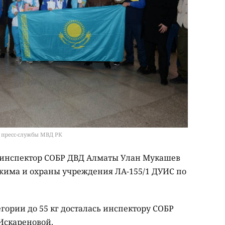
о пресс-службы МВД РК
инспектор СОБР ДВД Алматы Улан Мукашев
режима и охраны учреждения ЛА-155/1 ДУИС по
.
егории до 55 кг досталась инспектору СОБР
Искареновой.