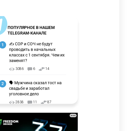
ПОПУЛЯРНОЕ В НАШЕМ
TELEGRAM-КАНАЛЕ
✍️ СОР и СОЧ не будут
1
проводить в начальных
классах с 1 сентября. Чем их
заменят?
3086
6
14
🗣 Мужчина сказал тост на
2
свадьбе и заработал
уголовное дело
2838
11
87
⚠️ Доброе утро, друзья!
3
Предлагаем обзор главных
новостей за 4 августа