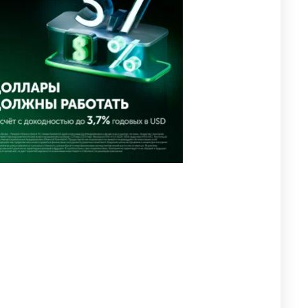
2656
0
1
🗣Глава государства
4
направил телеграмму
соболезнования родным и
близким Халық қаһарманы
Ивана Гапича
2679
2
42
🇫🇷 Клуб ПСЖ объявил об
5
открытии своей футбольной
академии в Астане
2667
2
39
🚗 Казахстанцев убедили
6
оформить автокредиты за
вознаграждение
2655
0
11
🤝 Токаев принял главу
7