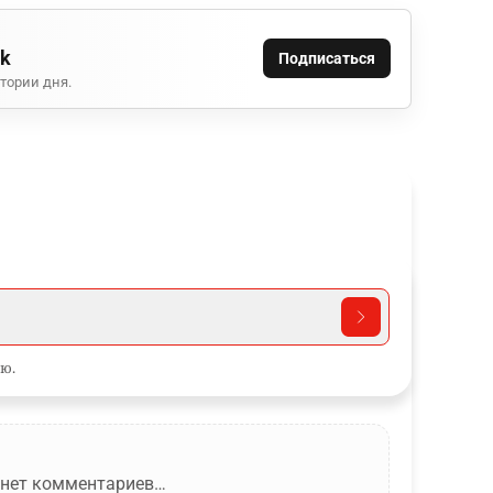
ok
Подписаться
тории дня.
ю.
 нет комментариев…