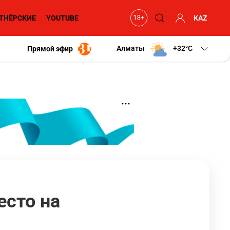
ТНЁРСКИЕ
YOUTUBE
KAZ
Алматы
+32
C
Прямой эфир
есто на