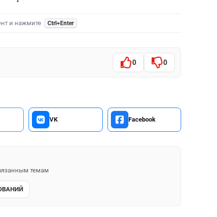
ент и нажмите
Ctrl+Enter
0
0
VK
Facebook
 связанным темам
ОВАНИЙ