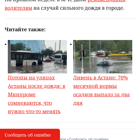
водителям
на случай сильного дождя в городе.
Читайте также:
Потопы на улицах
Ливень в Астане: 70%
Астаны после дождя: в
месячной нормы
Минпроме
осадков выпало за два
сомневаются, что
дня
нужно что-то менять
Сообщить об ошибке
Сообщить об опечатке
I
Выделите фрагмент и нажмите «Сообщить об ошибке»