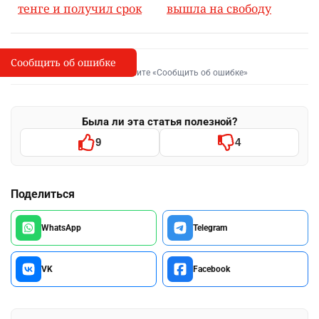
тенге и получил срок
вышла на свободу
Сообщить об ошибке
Сообщить об опечатке
I
Выделите фрагмент и нажмите «Сообщить об ошибке»
Была ли эта статья полезной?
9
4
Поделиться
WhatsApp
Telegram
VK
Facebook