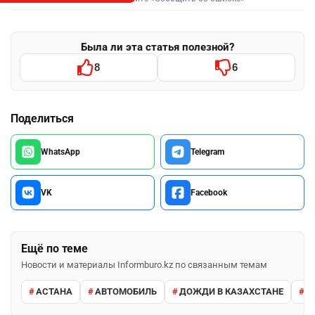
Была ли эта статья полезной?
8
6
Поделиться
WhatsApp
Telegram
VK
Facebook
Ещё по теме
Новости и материалы Informburo.kz по связанным темам
АСТАНА
АВТОМОБИЛЬ
ДОЖДИ В КАЗАХСТАНЕ
М