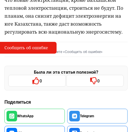
что новые электростанции, кроме Балхашской
тепловой электростанции, строиться не будут. По
планам, она снизит дефицит электроэнергии на
юге Казахстана, также даст возможность
регулировать всю национальную энергосистему.
Сообщить об ошибке
Сообщить об опечатке
I
Выделите фрагмент и нажмите «Сообщить об ошибке»
Была ли эта статья полезной?
0
0
Поделиться
WhatsApp
Telegram