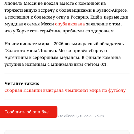
Лионель Месси не поехал вместе с командой на
торжественную встречу с болельщиками в Буэнос-Айресе,
а поспешил к больному отцу в Росарио. Ещё в первые дни
мундиаля семья Месси
опубликовала
заявление о том,
что у Хорхе есть серьёзные проблемы со здоровьем.
На чемпионате мира – 2026 восьмикратный обладатель
"Золотого мяча"Лионель Месси привёл сборную
Аргентины к серебряным медалям. В финале команда
уступила испанцам с минимальным счётом 0:1.
Читайте также:
Сборная Испании выиграла чемпионат мира по футболу
Сообщить об ошибке
Сообщить об опечатке
I
Выделите фрагмент и нажмите «Сообщить об ошибке»