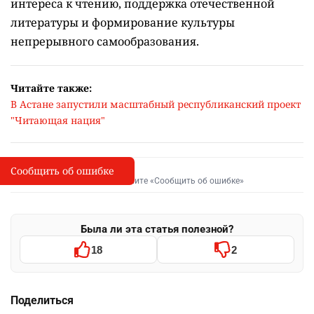
интереса к чтению, поддержка отечественной
литературы и формирование культуры
непрерывного самообразования.
Читайте также:
В Астане запустили масштабный республиканский проект
"Читающая нация"
Сообщить об ошибке
Сообщить об опечатке
I
Выделите фрагмент и нажмите «Сообщить об ошибке»
Была ли эта статья полезной?
18
2
Поделиться