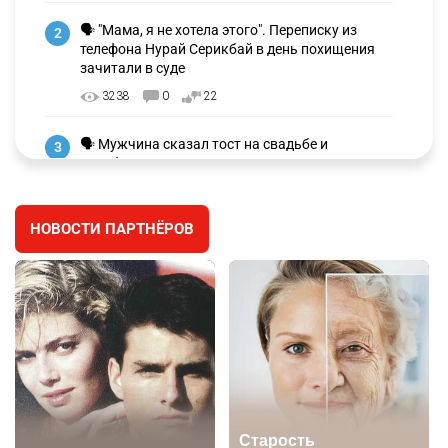
🗣 "Мама, я не хотела этого". Переписку из
2
телефона Нурай Серикбай в день похищения
зачитали в суде
3238
0
22
🗣 Мужчина сказал тост на свадьбе и
3
заработал уголовное дело
3006
11
88
НОВОСТИ ПАРТНЁРОВ
🐏 Скота больше, а мясо дороже. Почему в
4
Казахстане продолжают расти цены на
баранину и конину
2678
5
18
⚠️ Доброе утро, друзья! Предлагаем обзор
5
главных новостей за 4 августа
2788
0
1