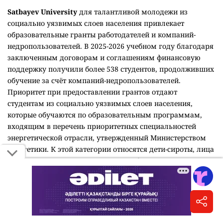
Satbayev University
для талантливой молодежи из
социально уязвимых слоев населения привлекает
образовательные гранты работодателей и компаний-
недропользователей. В 2025-2026 учебном году благодаря
заключенным договорам и соглашениям финансовую
поддержку получили более 538 студентов, продолживших
обучение за счёт компаний-недропользователей.
Приоритет при предоставлении грантов отдают
студентам из социально уязвимых слоев населения,
которые обучаются по образовательным программам,
входящим в перечень приоритетных специальностей
энергетической отрасли, утвержденный Министерством
энергетики. К этой категории относятся дети-сироты, лица
с инвалидностью, дети, оставшиеся без попечения
родителей, студенты, родители которых имеют
инвалидность или воспитывают детей с инвалидностью, а
также обучающиеся из неполных и многодетных семей.
Кроме того, университет предоставляет собственные
образовательные гранты и скидки на оплату обучения.