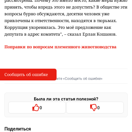
рассмотрены. Почему это имело место, какие меры нужно
принять, чтобы впредь этого не допустить? В обществе эти
вопросы бурно обсуждаются, десятки человек уже
привлечены к ответственности, находятся в тюрьмах.
Коррупция укоренилась. Это моё предложение как
депутата в адрес комитета", – сказал Ерлан Кошанов.
Поправки по вопросам племенного животноводства
Сообщить об ошибке
Сообщить об опечатке
I
Выделите фрагмент и нажмите «Сообщить об ошибке»
Была ли эта статья полезной?
0
0
Поделиться