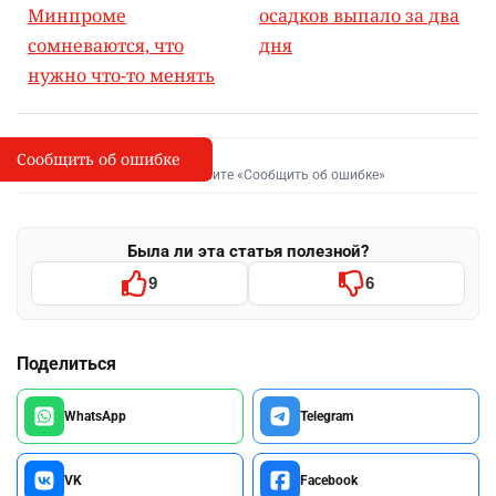
Минпроме
осадков выпало за два
сомневаются, что
дня
нужно что-то менять
Сообщить об ошибке
Сообщить об опечатке
I
Выделите фрагмент и нажмите «Сообщить об ошибке»
Была ли эта статья полезной?
9
6
Поделиться
WhatsApp
Telegram
VK
Facebook