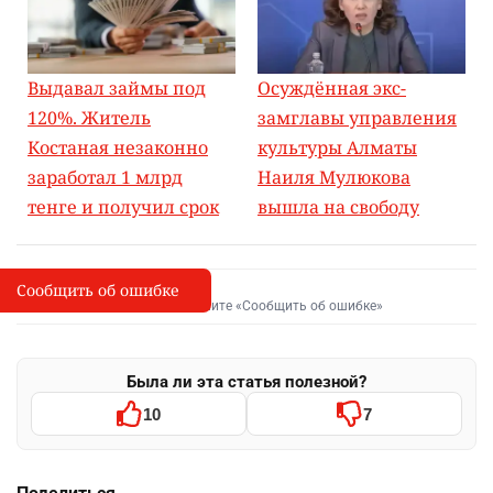
Выдавал займы под
Осуждённая экс-
120%. Житель
замглавы управления
Костаная незаконно
культуры Алматы
заработал 1 млрд
Наиля Мулюкова
тенге и получил срок
вышла на свободу
Сообщить об ошибке
Сообщить об опечатке
I
Выделите фрагмент и нажмите «Сообщить об ошибке»
Была ли эта статья полезной?
10
7