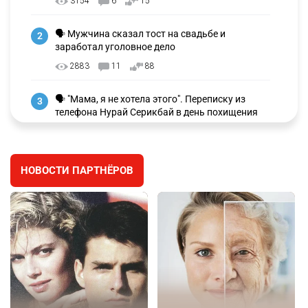
3154
6
15
🗣 Мужчина сказал тост на свадьбе и
2
заработал уголовное дело
2883
11
88
🗣 "Мама, я не хотела этого". Переписку из
3
телефона Нурай Серикбай в день похищения
зачитали в суде
2872
0
19
НОВОСТИ ПАРТНЁРОВ
⚠️ Доброе утро, друзья! Предлагаем обзор
4
главных новостей за 4 августа
2701
0
1
🗣Глава государства направил телеграмму
5
соболезнования родным и близким Халық
қаһарманы Ивана Гапича
2706
2
42