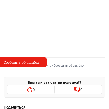
Сообщить об ошибке
Сообщить об опечатке
I
Выделите фрагмент и нажмите «Сообщить об ошибке»
Была ли эта статья полезной?
0
0
Поделиться