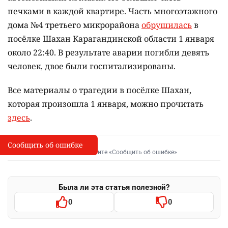
печками в каждой квартире. Часть многоэтажного
дома №4 третьего микрорайона
обрушилась
в
посёлке Шахан Карагандинской области 1 января
около 22:40. В результате аварии погибли девять
человек, двое были госпитализированы.
Все материалы о трагедии в посёлке Шахан,
которая произошла 1 января, можно прочитать
здесь
.
Сообщить об ошибке
Сообщить об опечатке
I
Выделите фрагмент и нажмите «Сообщить об ошибке»
Была ли эта статья полезной?
0
0