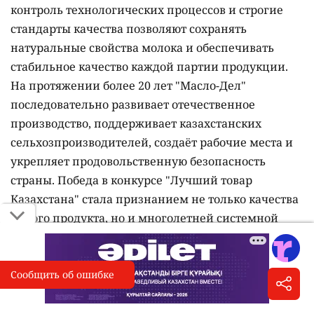
контроль технологических процессов и строгие
стандарты качества позволяют сохранять
натуральные свойства молока и обеспечивать
стабильное качество каждой партии продукции.
На протяжении более 20 лет "Масло-Дел"
последовательно развивает отечественное
производство, поддерживает казахстанских
сельхозпроизводителей, создаёт рабочие места и
укрепляет продовольственную безопасность
страны. Победа в конкурсе "Лучший товар
Казахстана" стала признанием не только качества
самого продукта, но и многолетней системной
работы компании.
Сообщить об ошибке
Сообщить об опечатке
I
Выделите фрагмент и нажмите «Сообщить об ошибке»