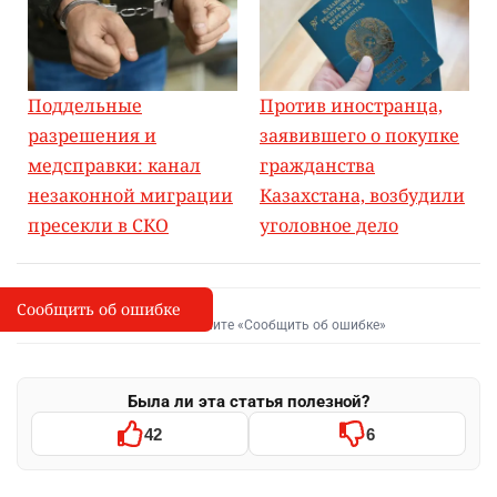
Поддельные
Против иностранца,
разрешения и
заявившего о покупке
медсправки: канал
гражданства
незаконной миграции
Казахстана, возбудили
пресекли в СКО
уголовное дело
Сообщить об ошибке
Сообщить об опечатке
I
Выделите фрагмент и нажмите «Сообщить об ошибке»
Была ли эта статья полезной?
42
6