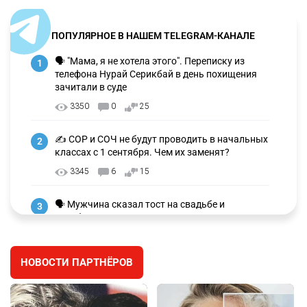
ПОПУЛЯРНОЕ В НАШЕМ TELEGRAM-КАНАЛЕ
🗣 "Мама, я не хотела этого". Переписку из
1
телефона Нурай Серикбай в день похищения
зачитали в суде
3350
0
25
✍️ СОР и СОЧ не будут проводить в начальных
2
классах с 1 сентября. Чем их заменят?
3345
6
15
🗣 Мужчина сказал тост на свадьбе и
3
заработал уголовное дело
3046
11
88
НОВОСТИ ПАРТНЁРОВ
🐏 Скота больше, а мясо дороже. Почему в
4
Казахстане продолжают расти цены на
баранину и конину