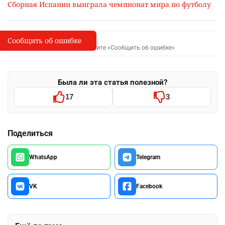
Сборная Испании выиграла чемпионат мира по футболу
Сообщить об ошибке
Сообщить об опечатке
I
Выделите фрагмент и нажмите «Сообщить об ошибке»
Была ли эта статья полезной?
17
3
Поделиться
WhatsApp
Telegram
VK
Facebook