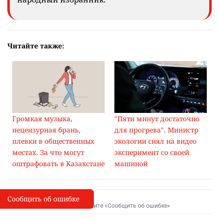
Читайте также:
Громкая музыка,
"Пяти минут достаточно
нецензурная брань,
для прогрева". Министр
плевки в общественных
экологии снял на видео
местах. За что могут
эксперимент со своей
оштрафовать в Казахстане
машиной
Сообщить об ошибке
Сообщить об опечатке
I
Выделите фрагмент и нажмите «Сообщить об ошибке»