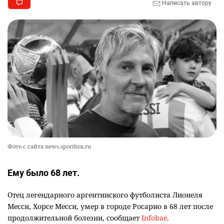
Написать автору
🪱 "Мы думаем, что правим миром, но это не
9
так". Как дьявольские черви меняют наше
представление о жизни на Земле
2408
0
13
Жителя Костанайской области осудили за
10
установку Sim-Box
2307
0
25
Фото с сайта news.sportbox.ru
Ему было 68 лет.
Отец легендарного аргентинского футболиста Лионеля
Месси, Хорсе Месси, умер в городе Росарио в 68 лет после
продолжительной болезни, сообщает
Infobae
.