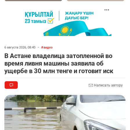
🐏 Скота больше, а мясо дороже. Почему в
7
Казахстане продолжают расти цены на
баранину и конину
2435
5
17
🗣 620 человек освободили из колоний по
8
амнистии
6 августа 2026, 08:40
•
видео
2336
3
18
В Астане владелица затопленной во
время ливня машины заявила об
🏠 Оправданному пастуху из Актобе подарили
9
ущербе в 30 млн тенге и готовит иск
квартиру
2328
7
71
Написать автору
🎬 Умер известный казахстанский
10
кинорежиссёр Ардак Амиркулов
2310
0
50