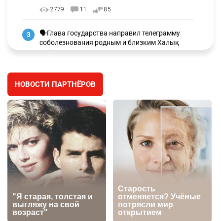
2779
11
85
🗣Глава государства направил телеграмму
3
соболезнования родным и близким Халық
қаһарманы Ивана Гапича
2637
2
42
НОВОСТИ ПАРТНЁРОВ
🇫🇷 Клуб ПСЖ объявил об открытии своей
4
футбольной академии в Астане
2636
2
39
🇺🇸🇯🇵 США и Япония провели совместную
5
интервенцию для спасения иены
2693
1
16
💬 Димаш Кудайберген ответил на критику
6
нового клипа
2722
6
77