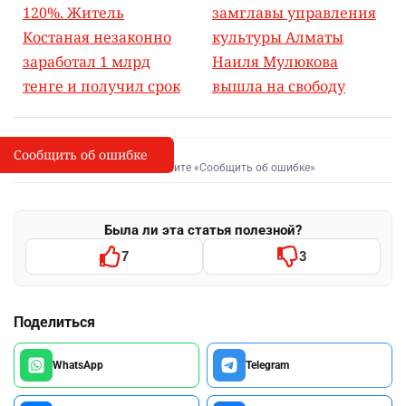
120%. Житель
замглавы управления
Костаная незаконно
культуры Алматы
заработал 1 млрд
Наиля Мулюкова
тенге и получил срок
вышла на свободу
Сообщить об ошибке
Сообщить об опечатке
I
Выделите фрагмент и нажмите «Сообщить об ошибке»
Была ли эта статья полезной?
7
3
Поделиться
WhatsApp
Telegram