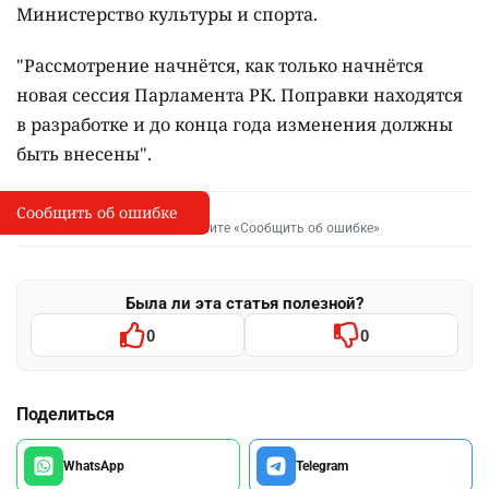
Министерство культуры и спорта.
"Рассмотрение начнётся, как только начнётся
новая сессия Парламента РК. Поправки находятся
в разработке и до конца года изменения должны
быть внесены".
Сообщить об ошибке
Сообщить об опечатке
I
Выделите фрагмент и нажмите «Сообщить об ошибке»
Была ли эта статья полезной?
0
0
Поделиться
WhatsApp
Telegram