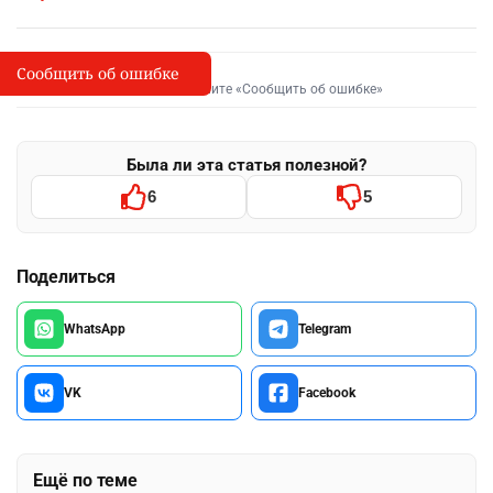
Сообщить об ошибке
Сообщить об опечатке
I
Выделите фрагмент и нажмите «Сообщить об ошибке»
Была ли эта статья полезной?
6
5
Поделиться
WhatsApp
Telegram
VK
Facebook
Ещё по теме