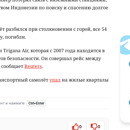
вом Индонезии по поиску и спасению долгое
ёт разбился при столкновении с горой, все 54
у, погибли.
rigana Air, которая
с 2007 года находится в
тов безопасности. Он совершал рейс между
, сообщает
Reuters
.
ранспортный самолёт
упал
на жилые кварталы
ент и нажмите
Ctrl+Enter
0
0