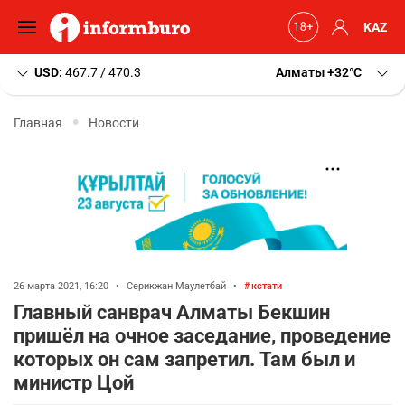
KAZ
USD:
467.7 / 470.3
Алматы
+32
C
Главная
Новости
26 марта 2021, 16:20
•
Серикжан Маулетбай
•
кстати
Главный санврач Алматы Бекшин
пришёл на очное заседание, проведение
которых он сам запретил. Там был и
министр Цой