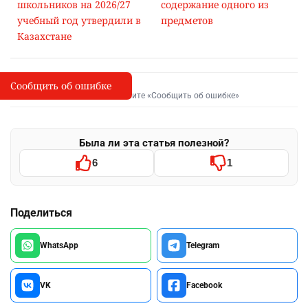
школьников на 2026/27
содержание одного из
учебный год утвердили в
предметов
Казахстане
Сообщить об ошибке
Сообщить об опечатке
I
Выделите фрагмент и нажмите «Сообщить об ошибке»
Была ли эта статья полезной?
6
1
Поделиться
WhatsApp
Telegram
VK
Facebook