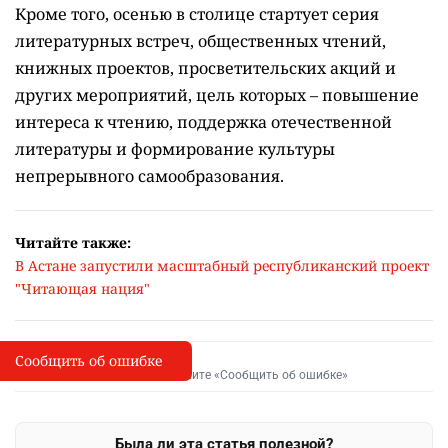
Кроме того, осенью в столице стартует серия
литературных встреч, общественных чтений,
книжных проектов, просветительских акций и
других мероприятий, цель которых –
повышение
интереса к чтению, поддержка отечественной
литературы и формирование культуры
непрерывного самообразования.
Читайте также:
В Астане запустили масштабный республиканский проект
"Читающая нация"
Сообщить об ошибке
Сообщить об опечатке
I
Выделите фрагмент и нажмите «Сообщить об ошибке»
Была ли эта статья полезной?