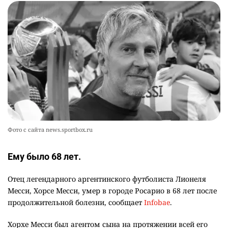
👀 Опубликован список обладателей
9
образовательных грантов
2383
0
8
🪱 "Мы думаем, что правим миром, но это не
10
так". Как дьявольские черви меняют наше
представление о жизни на Земле
2379
0
13
Фото с сайта news.sportbox.ru
Ему было 68 лет.
Отец легендарного аргентинского футболиста Лионеля
Месси, Хорсе Месси, умер в городе Росарио в 68 лет после
продолжительной болезни, сообщает
Infobae
.
Хорхе Месси был агентом сына на протяжении всей его