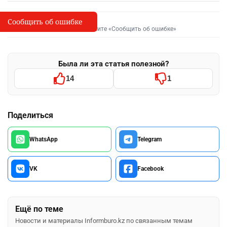
Сообщить об ошибке
Сообщить об опечатке
I
Выделите фрагмент и нажмите «Сообщить об ошибке»
Была ли эта статья полезной?
14
1
Поделиться
WhatsApp
Telegram
VK
Facebook
Ещё по теме
Новости и материалы Informburo.kz по связанным темам