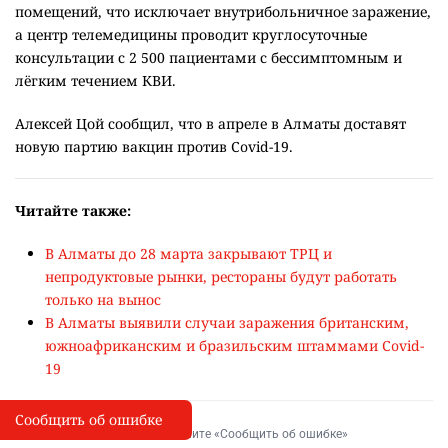
помещений, что исключает внутрибольничное заражение,
а центр телемедицины проводит круглосуточные
консультации с 2 500 пациентами с бессимптомным и
лёгким течением КВИ.
Алексей Цой сообщил, что в апреле в Алматы доставят
новую партию вакцин против Covid-19.
Читайте также:
В Алматы до 28 марта закрывают ТРЦ и
непродуктовые рынки, рестораны будут работать
только на вынос
В Алматы выявили случаи заражения британским,
южноафриканским и бразильским штаммами Covid-
19
Сообщить об ошибке
Сообщить об опечатке
I
Выделите фрагмент и нажмите «Сообщить об ошибке»