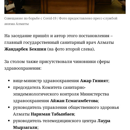
Совещание по борьбе с Covid-19 / Фото предоставлено пресс-службой
акима Алматы
На заседание пришёл и автор этого постановления –
главный государственный санитарный врач Алматы
Жандарбек Бекшин
(на фото второй слева)
.
За столом также присутствовали чиновники сферы
здравоохранения:
вице-министр здравоохранения
Ажар Гиният
;
председатель Комитета санитарно-
эпидемиологического контроля Министерства
здравоохранения
Айжан Есмагамбетова
;
руководитель управления общественного здоровья
Алматы
Нариман Табынбаев
;
руководитель телемедицинского центра
Лаура
Мырзагали
;