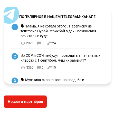
ПОПУЛЯРНОЕ В НАШЕМ TELEGRAM-КАНАЛЕ
🗣 "Мама, я не хотела этого". Переписку из
1
телефона Нурай Серикбай в день похищения
зачитали в суде
3322
0
24
✍️ СОР и СОЧ не будут проводить в начальных
2
классах с 1 сентября. Чем их заменят?
3330
6
15
🗣 Мужчина сказал тост на свадьбе и
3
заработал уголовное дело
3038
11
88
Новости партнёров
🐏 Скота больше, а мясо дороже. Почему в
4
Казахстане продолжают расти цены на
баранину и конину