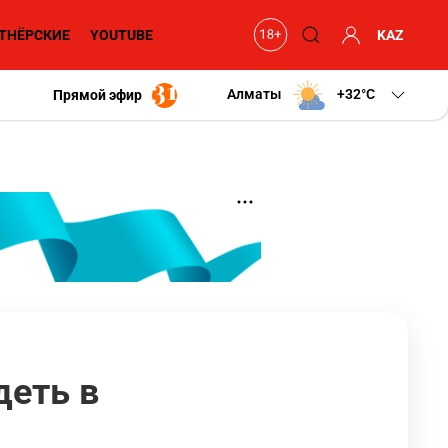
ТНЁРСКИЕ
YOUTUBE
KAZ
Алматы
+32
C
Прямой эфир
деть в