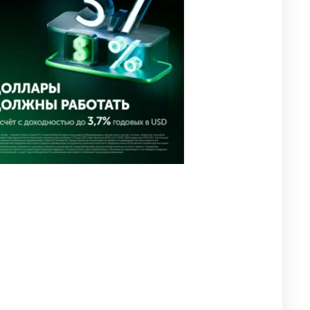
уголовное дело
2976
11
88
🐏 Скота больше, а мясо
4
дороже. Почему в
Казахстане продолжают
расти цены на баранину и
конину
2634
5
17
⚠️ Доброе утро, друзья!
5
Предлагаем обзор главных
новостей за 4 августа
2762
0
1
🗣Глава государства
6
направил телеграмму
соболезнования родным и
близким Халық қаһарманы
Ивана Гапича