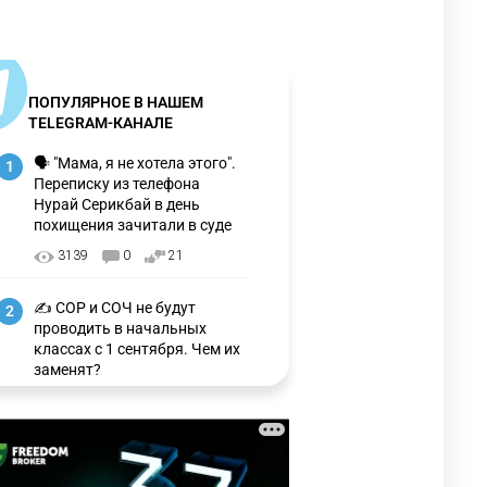
ПОПУЛЯРНОЕ В НАШЕМ
TELEGRAM-КАНАЛЕ
🗣 "Мама, я не хотела этого".
1
Переписку из телефона
Нурай Серикбай в день
похищения зачитали в суде
3139
0
21
✍️ СОР и СОЧ не будут
2
проводить в начальных
классах с 1 сентября. Чем их
заменят?
3239
6
15
🗣 Мужчина сказал тост на
3
свадьбе и заработал