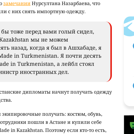
 о
замечании
Нурсултана Назарбаева, что
сли с них снять импортную одежду.
 бы тоже перед вами голый сидел,
 Kazakhstan мы не можем
сять назад, когда я был в Ашхабаде, я
Made in Turkmenistan. Я почти десять
de in Turkmenistan, а лейбл стоял
министр иностранных дел.
ахстанские дипломаты начнут получать одежду
ства.
и экипировочные получать: костюм, обувь,
 сотрудники пошли в Астане и купили себе
de in Kazakhstan. Поэтому если кто-то есть,