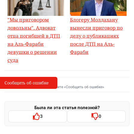
"Мы приговором
Блогеру Молдахану
довольны". Адвокат
вынесли приговор по
отца погибшей в ДТП
делу о публикациях
на Аль-Фараби
после ДТП на Аль-
девушки о решении
Фараби
суда
Сообщить об ошибке
Сообщить об опечатке
I
Выделите фрагмент и нажмите «Сообщить об ошибке»
Была ли эта статья полезной?
3
0