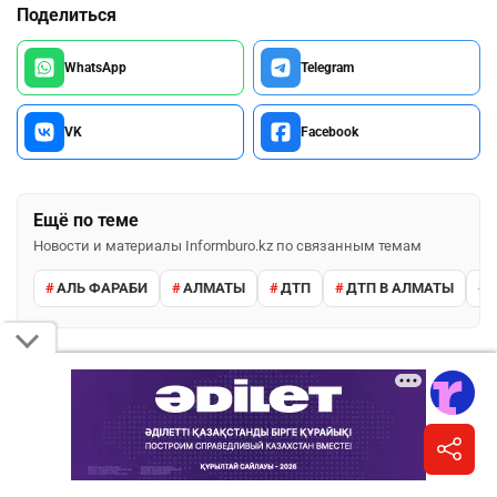
Поделиться
WhatsApp
Telegram
VK
Facebook
Ещё по теме
Новости и материалы Informburo.kz по связанным темам
АЛЬ ФАРАБИ
АЛМАТЫ
ДТП
ДТП В АЛМАТЫ
ПОДПИШИТЕСЬ НА НАС
Informburo.kz в Instagram
Главное за день, карточки и сторис.
Подписаться