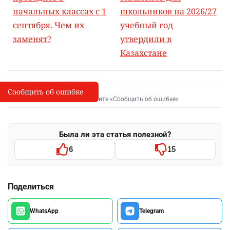
начальных классах с 1
школьников на 2026/27
сентября. Чем их
учебный год
заменят?
утвердили в
Казахстане
Сообщить об ошибке
Сообщить об опечатке
I
Выделите фрагмент и нажмите «Сообщить об ошибке»
Была ли эта статья полезной?
6
15
Поделиться
WhatsApp
Telegram