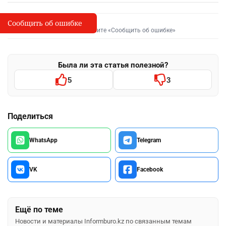
Сообщить об ошибке
Сообщить об опечатке
I
Выделите фрагмент и нажмите «Сообщить об ошибке»
Была ли эта статья полезной?
5
3
Поделиться
WhatsApp
Telegram
VK
Facebook
Ещё по теме
Новости и материалы Informburo.kz по связанным темам