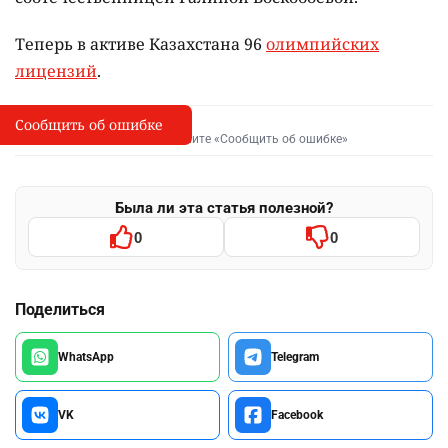
Теперь в активе Казахстана 96
олимпийских
лицензий
.
Сообщить об ошибке
Сообщить об опечатке
I
Выделите фрагмент и нажмите «Сообщить об ошибке»
Была ли эта статья полезной?
0
0
Поделиться
WhatsApp
Telegram
VK
Facebook