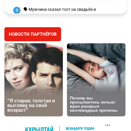
🗣 Мужчина сказал тост на свадьбе и
3
заработал уголовное дело
2964
11
88
НОВОСТИ ПАРТНЁРОВ
⚠️ Доброе утро, друзья! Предлагаем обзор
4
главных новостей за 4 августа
2754
0
1
🗣Глава государства направил телеграмму
5
соболезнования родным и близким Халық
қаһарманы Ивана Гапича
2744
2
42
🇫🇷 Клуб ПСЖ объявил об открытии своей
6
футбольной академии в Астане
2787
2
40
🚗 Казахстанцев убедили оформить
7