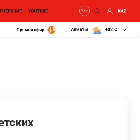
ТНЁРСКИЕ
YOUTUBE
KAZ
Алматы
+32
C
Прямой эфир
етских