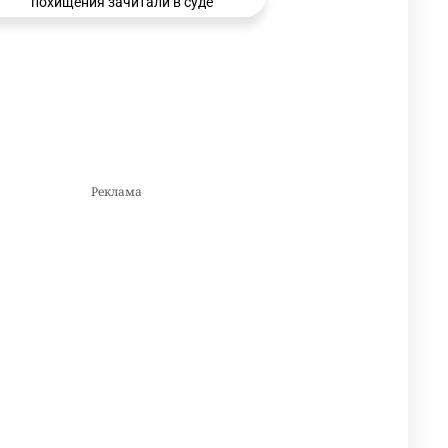
похищения зачитали в суде
3157
0
21
🗣 Мужчина сказал тост на
3
свадьбе и заработал
уголовное дело
2985
11
88
🐏 Скота больше, а мясо
4
дороже. Почему в
Казахстане продолжают
расти цены на баранину и
конину
2641
5
17
⚠️ Доброе утро, друзья!
5
Предлагаем обзор главных
новостей за 4 августа
2771
0
1