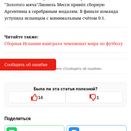
"Золотого мяча"Лионель Месси привёл сборную
Аргентины к серебряным медалям. В финале команда
уступила испанцам с минимальным счётом 0:1.
Читайте также:
Сборная Испании выиграла чемпионат мира по футболу
Сообщить об ошибке
Сообщить об опечатке
I
Выделите фрагмент и нажмите «Сообщить об ошибке»
Была ли эта статья полезной?
14
1
Поделиться