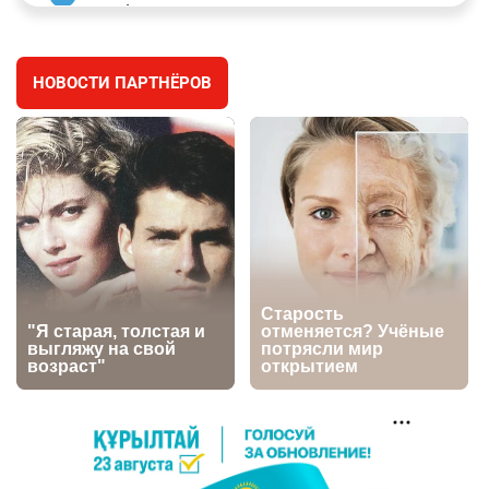
заработал уголовное дело
3040
11
88
НОВОСТИ ПАРТНЁРОВ
🐏 Скота больше, а мясо дороже. Почему в
4
Казахстане продолжают расти цены на
баранину и конину
2739
5
18
⚠️ Доброе утро, друзья! Предлагаем обзор
5
главных новостей за 4 августа
2826
0
1
🗣Глава государства направил телеграмму
6
соболезнования родным и близким Халық
қаһарманы Ивана Гапича
2799
2
42
🇫🇷 Клуб ПСЖ объявил об открытии своей
7
футбольной академии в Астане