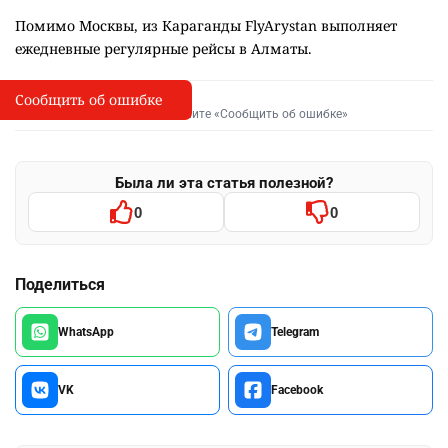
Помимо Москвы, из Караганды FlyArystan выполняет
ежедневные регулярные рейсы в Алматы.
Сообщить об ошибке
Сообщить об опечатке
I
Выделите фрагмент и нажмите «Сообщить об ошибке»
Была ли эта статья полезной?
0
0
Поделиться
WhatsApp
Telegram
VK
Facebook