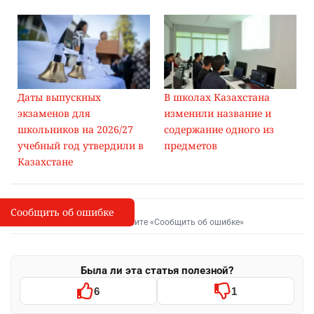
Даты выпускных
В школах Казахстана
экзаменов для
изменили название и
школьников на 2026/27
содержание одного из
учебный год утвердили в
предметов
Казахстане
Сообщить об ошибке
Сообщить об опечатке
I
Выделите фрагмент и нажмите «Сообщить об ошибке»
Была ли эта статья полезной?
6
1