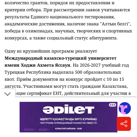
количество грантов, порядок их предоставления и
критерии отбора. При рассмотрении заявок учитываются
результаты Единого национального тестирования,
академические достижения, наличие знака "Алтын белгі",
победы в олимпиадах, научных, творческих и спортивных
конкурсах, а также социальный статус абитуриента.
Одну из крупнейших программ реализует
Международный казахско-турецкий университет
имени Ходжи Ахмета Яссауи
. На 2026-2027 учебный год
Турецкая Республика выделила 500 образовательных
квот. Приём документов на конкурс пройдет с 10 по 15
августа. Участниками могут стать граждане Казахстана,
имеющие сертификат ЕНТ, действительный для участия в
конкурсе на государственный образовательный грант, и
набравшие проходной балл, установленный
университетом.
Кызылординский университет имени Коркыт ата
выделил 125 внутренних грантов победителям олимпиад