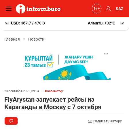
KAZ
USD:
467.7 / 470.3
Алматы
+32
C
Главная
Новости
23 сентября 2021, 09:34
•
назаметку
FlyArystan запускает рейсы из
Караганды в Москву с 7 октября
Написать автору