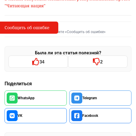
"Читающая нация"
Сообщить об ошибке
Сообщить об опечатке
I
Выделите фрагмент и нажмите «Сообщить об ошибке»
Была ли эта статья полезной?
34
2
Поделиться
WhatsApp
Telegram
VK
Facebook