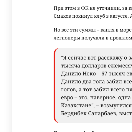
При этом в ФК не уточнили, за к
Смаков покинул клуб в августе, 
Но все эти суммы – капля в море
легионеры получали в прошлом
"Я сейчас вот расскажу о 
тысяча долларов ежемесяч
Данило Неко – 67 тысяч ев
Данило два гола забил вс
голов, а тот забил всего п
евро – это, наверное, одн
Казахстане", – возмутилс
Бердибек Сапарбаев, высту