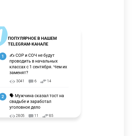
ПОПУЛЯРНОЕ В НАШЕМ
TELEGRAM-КАНАЛЕ
✍️ СОР и СОЧ не будут
1
проводить в начальных
классах с 1 сентября. Чем их
заменят?
3041
6
14
🗣 Мужчина сказал тост на
2
свадьбе и заработал
уголовное дело
2805
11
85
🗣Глава государства
3