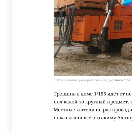
С 13 мая возле дома работает спецтехника / Фот
Трещина в доме 1/156 идёт от пе
пол какой-то круглый предмет, т
Местные жители не раз провод
показывали всё это акиму Алата