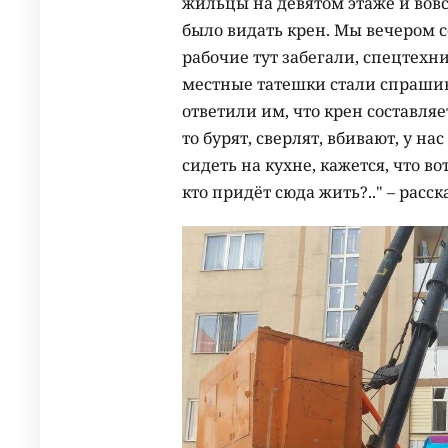
жильцы на девятом этаже и вовс
было видать крен. Мы вечером с
рабочие тут забегали, спецтехн
местные татешки стали спрашива
ответили им, что крен составляет
то бурят, сверлят, вбивают, у н
сидеть на кухне, кажется, что во
кто придёт сюда жить?.." – рас