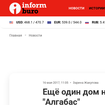
НОВОСТИ
ИСТОРИИ
USD:
468.1 / 470.7
EUR:
539.0 / 544.0
RUB:
5.4
Главная
Новости
16 мая 2017, 11:05
•
Зарина Жакупова
Ещё один дом 
"Алгабас"