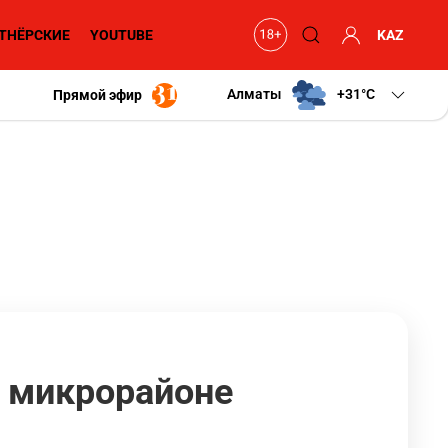
ТНЁРСКИЕ
YOUTUBE
KAZ
Алматы
+31
C
Прямой эфир
м микрорайоне