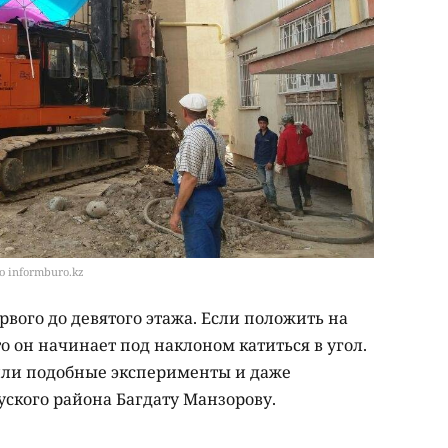
о informburo.kz
рвого до девятого этажа. Если положить на
о он начинает под наклоном катиться в угол.
или подобные эксперименты и даже
уского района Багдату Манзорову.