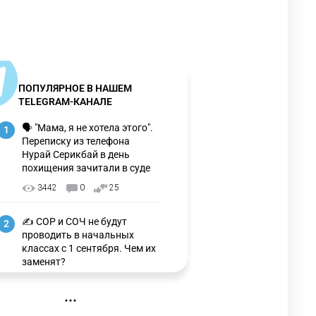
ПОПУЛЯРНОЕ В НАШЕМ
TELEGRAM-КАНАЛЕ
🗣 "Мама, я не хотела этого".
1
Переписку из телефона
Нурай Серикбай в день
похищения зачитали в суде
3442
0
25
✍️ СОР и СОЧ не будут
2
проводить в начальных
классах с 1 сентября. Чем их
заменят?
3406
6
15
🐏 Скота больше, а мясо