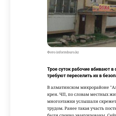
Фото informburo.kz
Трое суток рабочие вбивают в
требуют переселить их в безоп
В алматинском микрорайоне "А
крен. ЧП, по словам местных жи
многоэтажки услышали скрежет, 
трудом. Ранее такая участь пос
были срочно эвакуированы. Сейч