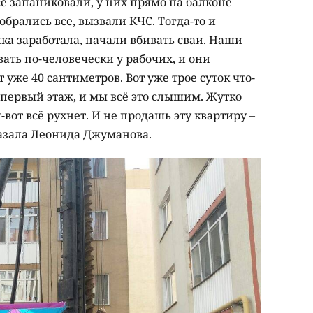
е запаниковали, у них прямо на балконе
обрались все, вызвали КЧС. Тогда-то и
ика заработала, начали вбивать сваи. Наши
ть по-человечески у рабочих, и они
 уже 40 сантиметров. Вот уже трое суток что-
ас первый этаж, и мы всё это слышим. Жутко
т-вот всё рухнет. И не продашь эту квартиру –
сказала Леонида Джуманова.