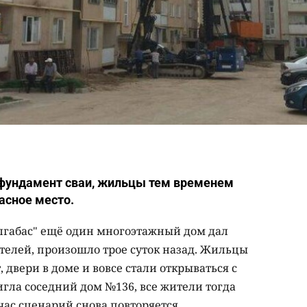
 фундамент сваи, жильцы тем временем
асное место.
лгабас" ещё один многоэтажный дом дал
телей, произошло трое суток назад. Жильцы
двери в доме и вовсе стали открываться с
тигла соседний дом №136, все жители тогда
ас сценарий снова повторяется.