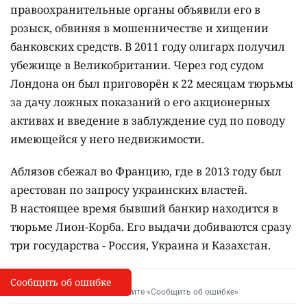
правоохранительные органы объявили его в
розыск, обвиняя в мошенничестве и хищении
банковских средств. В 2011 году олигарх получил
убежище в Великобритании. Через год судом
Лондона он был приговорён
к 22 месяцам тюрьмы
за
дачу ложных показаний о его акционерных
активах и введение в заблуждение суд по поводу
имеющейся у него недвижимости.
Аблязов сбежал во Францию, где в 2013 году был
арестован по запросу украинских властей.
В
настоящее время бывший банкир находится в
тюрьме Лион-Корба. Его выдачи добиваются сразу
три государства -
Россия, Украина и Казахстан.
Сообщить об ошибке
Сообщить об опечатке
I
Выделите фрагмент и нажмите «Сообщить об ошибке»