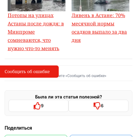
Потопы на улицах
Ливень в Астане: 70%
Астаны после дождя: в
месячной нормы
Минпроме
осадков выпало за два
сомневаются, что
дня
нужно что-то менять
Сообщить об ошибке
Сообщить об опечатке
I
Выделите фрагмент и нажмите «Сообщить об ошибке»
Была ли эта статья полезной?
9
6
Поделиться