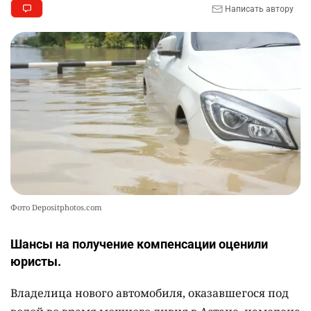
Написать автору
2358
1
22
🤔 "Буллинг никуда не исчез". Что показала
10
экспертная оценка госпрограммы "ДосболLike"
2330
2
14
Фото Depositphotos.com
Шансы на получение компенсации оценили
юристы.
Владелица нового автомобиля, оказавшегося под