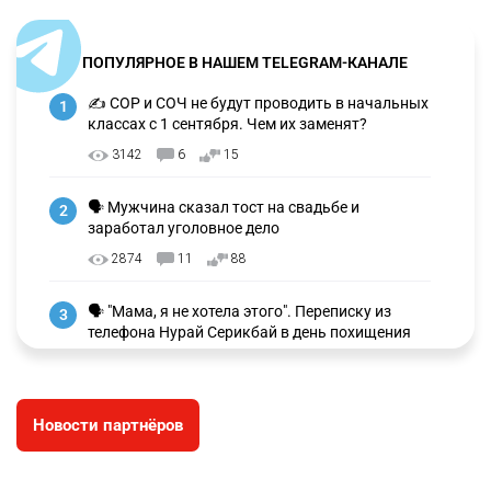
ПОПУЛЯРНОЕ В НАШЕМ TELEGRAM-КАНАЛЕ
✍️ СОР и СОЧ не будут проводить в начальных
1
классах с 1 сентября. Чем их заменят?
3142
6
15
🗣 Мужчина сказал тост на свадьбе и
2
заработал уголовное дело
2874
11
88
🗣 "Мама, я не хотела этого". Переписку из
3
телефона Нурай Серикбай в день похищения
зачитали в суде
2805
0
19
Новости партнёров
⚠️ Доброе утро, друзья! Предлагаем обзор
4
главных новостей за 4 августа
2693
0
1