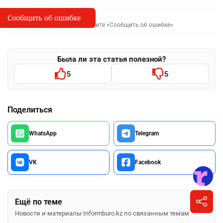
Сообщить об ошибке
Сообщить об опечатке
I
Выделите фрагмент и нажмите «Сообщить об ошибке»
Была ли эта статья полезной?
5
5
Поделиться
WhatsApp
Telegram
VK
Facebook
Ещё по теме
Новости и материалы Informburo.kz по связанным темам