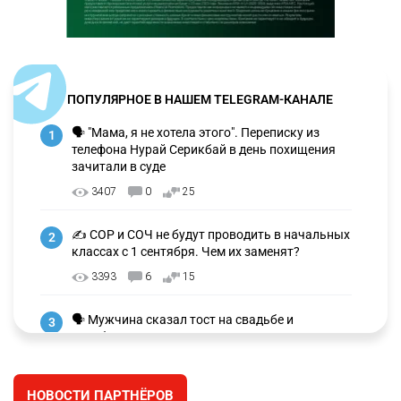
ПОПУЛЯРНОЕ В НАШЕМ TELEGRAM-КАНАЛЕ
🗣 "Мама, я не хотела этого". Переписку из
1
телефона Нурай Серикбай в день похищения
зачитали в суде
3407
0
25
✍️ СОР и СОЧ не будут проводить в начальных
2
классах с 1 сентября. Чем их заменят?
3393
6
15
🗣 Мужчина сказал тост на свадьбе и
3
заработал уголовное дело
3073
11
88
НОВОСТИ ПАРТНЁРОВ