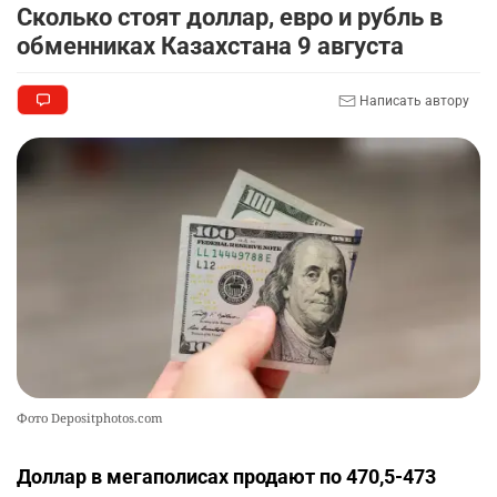
Сколько стоят доллар, евро и рубль в
2474
0
9
обменниках Казахстана 9 августа
⚠️ Ни о какой безопасности для Казахстана от
9
атак дронов говорить не приходится
Написать автору
2363
1
25
🪱 "Мы думаем, что правим миром, но это не
10
так". Как дьявольские черви меняют наше
представление о жизни на Земле
2461
0
13
Фото Depositphotos.com
Доллар в мегаполисах продают по 470,5-473