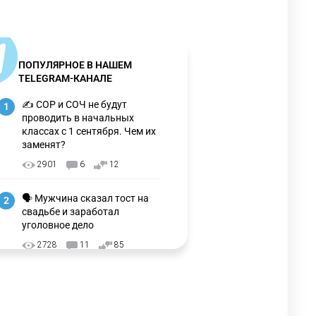
ПОПУЛЯРНОЕ В НАШЕМ
TELEGRAM-КАНАЛЕ
✍️ СОР и СОЧ не будут
1
проводить в начальных
классах с 1 сентября. Чем их
заменят?
2901
6
12
🗣 Мужчина сказал тост на
2
свадьбе и заработал
уголовное дело
2728
11
85
🗣Глава государства
3
направил телеграмму
соболезнования родным и