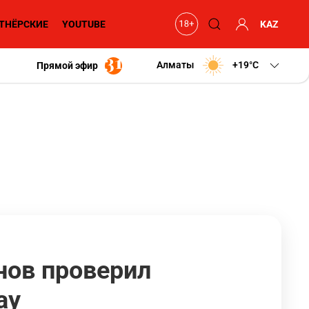
ТНЁРСКИЕ
YOUTUBE
KAZ
Алматы
+19
C
Прямой эфир
нов проверил
ау