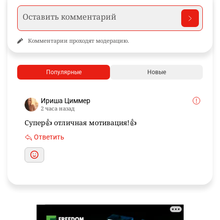
Комментарии проходят модерацию.
Популярные
Новые
Ириша Циммер
2 часа назад
Супер👍 отличная мотивация!👍
Ответить