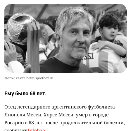
аппараты без инвалидности
2444
2
26
💻 В школах Казахстана изменили название и
10
содержание некоторых предметов
2470
3
19
Фото с сайта news.sportbox.ru
Ему было 68 лет.
Отец легендарного аргентинского футболиста
Лионеля Месси, Хорсе Месси, умер в городе
Росарио в 68 лет после продолжительной болезни,
сообщает
Infobae
.