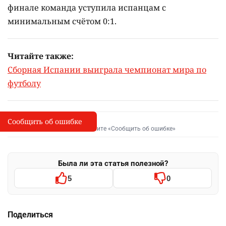
финале команда уступила испанцам с
минимальным счётом 0:1.
Читайте также:
Сборная Испании выиграла чемпионат мира по
футболу
Сообщить об ошибке
Сообщить об опечатке
I
Выделите фрагмент и нажмите «Сообщить об ошибке»
Была ли эта статья полезной?
5
0
Поделиться