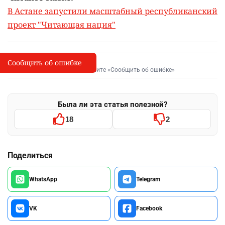
В Астане запустили масштабный республиканский
проект "Читающая нация"
Сообщить об ошибке
Сообщить об опечатке
I
Выделите фрагмент и нажмите «Сообщить об ошибке»
Была ли эта статья полезной?
18
2
Поделиться
WhatsApp
Telegram
VK
Facebook