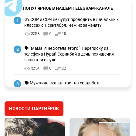
ПОПУЛЯРНОЕ В НАШЕМ TELEGRAM-КАНАЛЕ
✍️ СОР и СОЧ не будут проводить в начальных
1
классах с 1 сентября. Чем их заменят?
3283
6
15
🗣 "Мама, я не хотела этого". Переписку из
2
телефона Нурай Серикбай в день похищения
зачитали в суде
3234
0
22
🗣 Мужчина сказал тост на свадьбе и
3
заработал уголовное дело
3004
11
88
НОВОСТИ ПАРТНЁРОВ
🐏 Скота больше, а мясо дороже. Почему в
4
Казахстане продолжают расти цены на
баранину и конину
2677
5
18