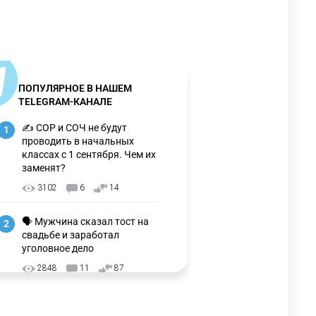
ПОПУЛЯРНОЕ В НАШЕМ
TELEGRAM-КАНАЛЕ
✍️ СОР и СОЧ не будут
1
проводить в начальных
классах с 1 сентября. Чем их
заменят?
3102
6
14
🗣 Мужчина сказал тост на
2
свадьбе и заработал
уголовное дело
2848
11
87
⚠️ Доброе утро, друзья!
3
Предлагаем обзор главных