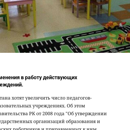
менения в работу действующих
реждений.
тана хотят увеличить число педагогов-
азовательных учреждениях. Об этом
вительства РК от 2008 года "Об утверждении
ударственных организаций образования и
еских работников и приравненных к ним