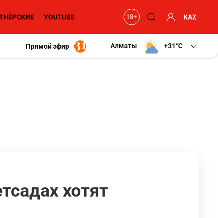
ТНЁРСКИЕ
YOUTUBE
KAZ
Алматы
+31
C
Прямой эфир
тсадах хотят