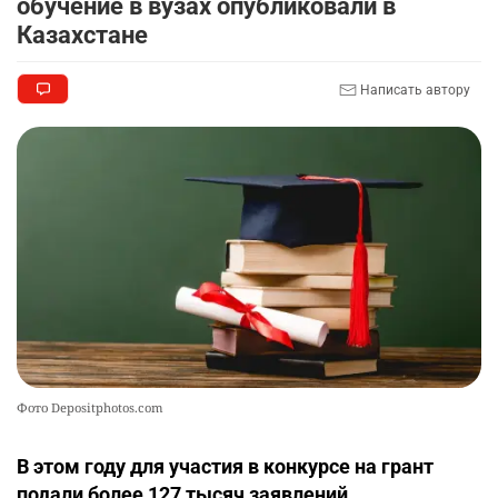
обучение в вузах опубликовали в
💻 В школах Казахстана изменили название и
9
Казахстане
содержание некоторых предметов
2396
3
18
Написать автору
🏇 В Астане наказали мужчину, который ездил
10
верхом на лошади
2345
2
37
Фото Depositphotos.com
В этом году для участия в конкурсе на грант
подали более 127 тысяч заявлений.