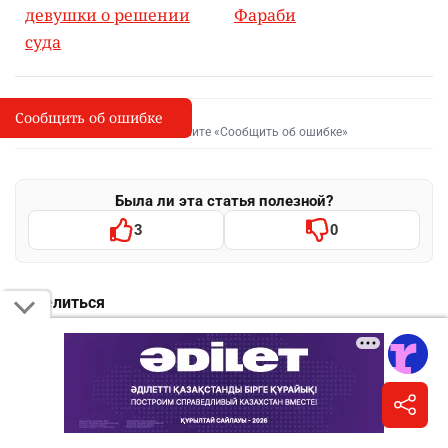
девушки о решении
Фараби
суда
Сообщить об ошибке
Сообщить об опечатке
I
Выделите фрагмент и нажмите «Сообщить об ошибке»
Была ли эта статья полезной?
3
0
Поделиться
WhatsApp
Telegram
VK
Facebook