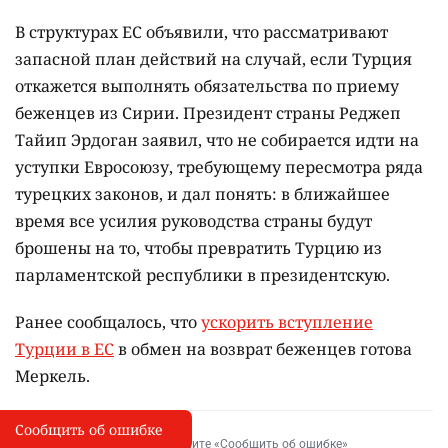
В структурах ЕС объявили, что рассматривают
запасной план действий на случай, если Турция
откажется выполнять обязательства по приему
беженцев из Сирии. Президент страны Реджеп
Тайип Эрдоган заявил, что не собирается идти на
уступки Евросоюзу, требующему пересмотра ряда
турецких законов, и дал понять: в ближайшее
время все усилия руководства страны будут
брошены на то, чтобы превратить Турцию из
парламентской республики в президентскую.
Ранее сообщалось, что
ускорить вступление
Турции в ЕС
в обмен на возврат беженцев готова
Меркель.
Сообщить об ошибке
Сообщить об опечатке
I
Выделите фрагмент и нажмите «Сообщить об ошибке»