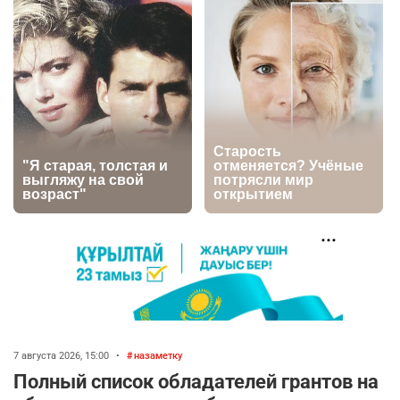
2741
0
1
🗣Глава государства направил телеграмму
5
соболезнования родным и близким Халық
қаһарманы Ивана Гапича
2733
2
42
🇫🇷 Клуб ПСЖ объявил об открытии своей
6
футбольной академии в Астане
2773
2
40
🚗 Казахстанцев убедили оформить
7
автокредиты за вознаграждение
2711
0
11
🦻 Казахстанцы смогут получать слуховые
8
аппараты без инвалидности
7 августа 2026, 15:00
•
назаметку
2303
1
25
Полный список обладателей грантов на