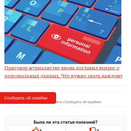
Приговор журналистке вновь поставил вопрос о
персональных данных. Что нужно знать каждому
Сообщить об ошибке
Сообщить об опечатке
I
Выделите фрагмент и нажмите «Сообщить об ошибке»
Была ли эта статья полезной?
4
3