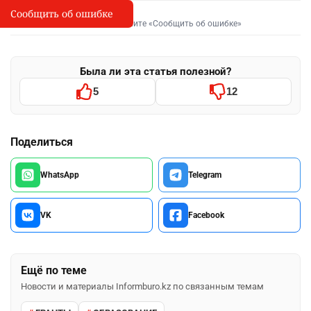
Сообщить об ошибке
Сообщить об опечатке
I
Выделите фрагмент и нажмите «Сообщить об ошибке»
Была ли эта статья полезной?
5
12
Поделиться
WhatsApp
Telegram
VK
Facebook
Ещё по теме
Новости и материалы Informburo.kz по связанным темам