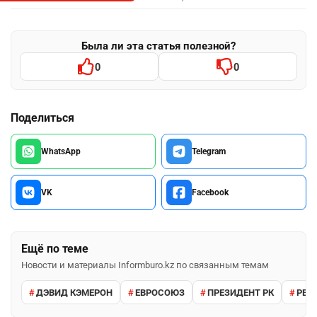
Была ли эта статья полезной?
0
0
Поделиться
WhatsApp
Telegram
VK
Facebook
Ещё по теме
Новости и материалы Informburo.kz по связанным темам
ДЭВИД КЭМЕРОН
ЕВРОСОЮЗ
ПРЕЗИДЕНТ РК
РЕД