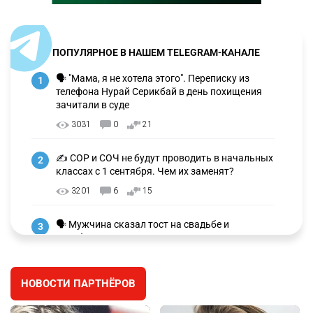
ПОПУЛЯРНОЕ В НАШЕМ TELEGRAM-КАНАЛЕ
🗣 "Мама, я не хотела этого". Переписку из
1
телефона Нурай Серикбай в день похищения
зачитали в суде
3031
0
21
✍️ СОР и СОЧ не будут проводить в начальных
2
классах с 1 сентября. Чем их заменят?
3201
6
15
🗣 Мужчина сказал тост на свадьбе и
3
заработал уголовное дело
2934
11
88
НОВОСТИ ПАРТНЁРОВ
⚠️ Доброе утро, друзья! Предлагаем обзор
4
главных новостей за 4 августа