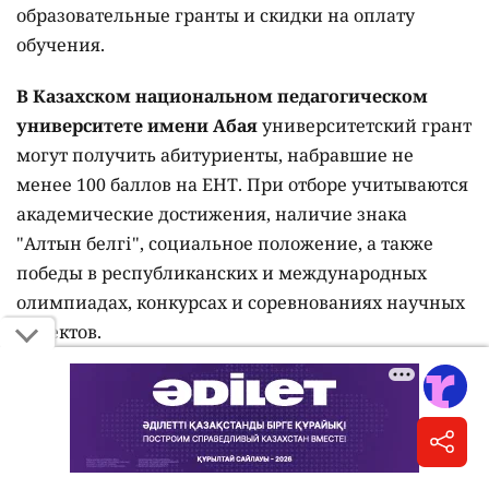
образовательные гранты и скидки на оплату
обучения.
В Казахском национальном педагогическом
университете имени Абая
университетский грант
могут получить абитуриенты, набравшие не
менее 100 баллов на ЕНТ. При отборе учитываются
академические достижения, наличие знака
"Алтын белгі", социальное положение, а также
победы в республиканских и международных
олимпиадах, конкурсах и соревнованиях научных
проектов.
В университете "Туран-Астана"
обладателям
знака "Алтын белгі", набравшим более 100 баллов
на ЕНТ, предоставляют ректорский грант на весь
период обучения.