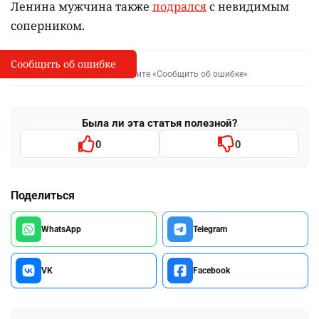
Ленина мужчина также
подрался
с невидимым
соперником.
Сообщить об ошибке
Сообщить об опечатке
I
Выделите фрагмент и нажмите «Сообщить об ошибке»
Была ли эта статья полезной?
0
0
Поделиться
WhatsApp
Telegram
VK
Facebook