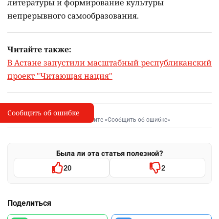
литературы и формирование культуры
непрерывного самообразования.
Читайте также:
В Астане запустили масштабный республиканский
проект "Читающая нация"
Сообщить об ошибке
Сообщить об опечатке
I
Выделите фрагмент и нажмите «Сообщить об ошибке»
Была ли эта статья полезной?
20
2
Поделиться