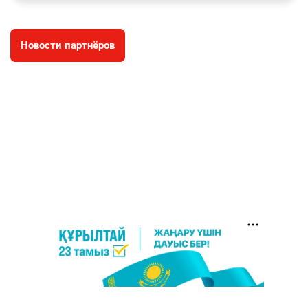
заработал уголовное дело
3011
11
88
Новости партнёров
🐏 Скота больше, а мясо дороже. Почему в
4
Казахстане продолжают расти цены на
баранину и конину
2682
5
18
⚠️ Доброе утро, друзья! Предлагаем обзор
5
главных новостей за 4 августа
2794
0
1
🗣Глава государства направил телеграмму
6
соболезнования родным и близким Халық
қаһарманы Ивана Гапича
2773
2
42
🇫🇷 Клуб ПСЖ объявил об открытии своей
7
футбольной академии в Астане
2820
2
40