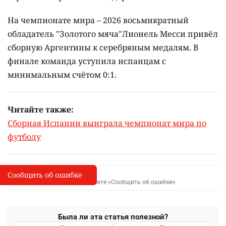
На чемпионате мира – 2026 восьмикратный
обладатель "Золотого мяча"Лионель Месси привёл
сборную Аргентины к серебряным медалям. В
финале команда уступила испанцам с
минимальным счётом 0:1.
Читайте также:
Сборная Испании выиграла чемпионат мира по
футболу
Сообщить об ошибке
Сообщить об опечатке
I
Выделите фрагмент и нажмите «Сообщить об ошибке»
Была ли эта статья полезной?