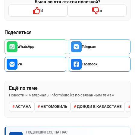
Была ли эта статья полезной?
8
5
Поделиться
WhatsApp
Telegram
VK
Facebook
Ещё по теме
Новости и материалы Informburo.kz по связанным темам
АСТАНА
АВТОМОБИЛЬ
ДОЖДИ В КАЗАХСТАНЕ
М
ПОДПИШИТЕСЬ НА НАС