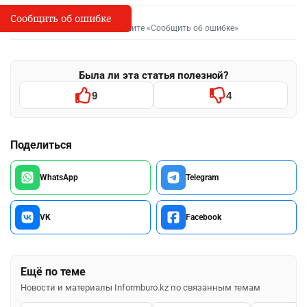
Сообщить об ошибке
Сообщить об опечатке
I
Выделите фрагмент и нажмите «Сообщить об ошибке»
Была ли эта статья полезной?
9
4
Поделиться
WhatsApp
Telegram
VK
Facebook
Ещё по теме
Новости и материалы Informburo.kz по связанным темам