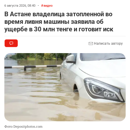
🐏 Скота больше, а мясо дороже. Почему в
8
Казахстане продолжают расти цены на
6 августа 2026, 08:40
•
видео
баранину и конину
В Астане владелица затопленной во
2511
5
17
время ливня машины заявила об
ущербе в 30 млн тенге и готовит иск
🗣 620 человек освободили из колоний по
9
амнистии
Написать автору
2388
3
20
🏠 Оправданному пастуху из Актобе подарили
10
квартиру
2387
7
72
Фото Depositphotos.com