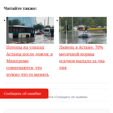
Читайте также:
Потопы на улицах
Ливень в Астане: 70%
Астаны после дождя: в
месячной нормы
Минпроме
осадков выпало за два
сомневаются, что
дня
нужно что-то менять
Сообщить об ошибке
Сообщить об опечатке
I
Выделите фрагмент и нажмите «Сообщить об ошибке»