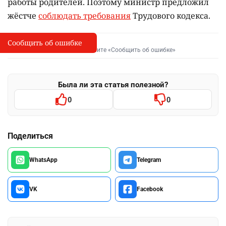
работы родителей. Поэтому министр предложил
жёстче
соблюдать требования
Трудового кодекса.
Сообщить об ошибке
Сообщить об опечатке
I
Выделите фрагмент и нажмите «Сообщить об ошибке»
Была ли эта статья полезной?
0
0
Поделиться
WhatsApp
Telegram
VK
Facebook