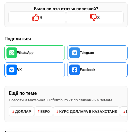
Была ли эта статья полезной?
9
3
Поделиться
WhatsApp
Telegram
VK
Facebook
Ещё по теме
Новости и материалы Informburo.kz по связанным темам
ДОЛЛАР
ЕВРО
КУРС ДОЛЛАРА В КАЗАХСТАНЕ
КУ