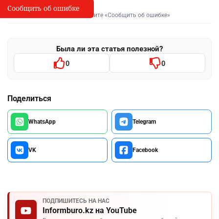
Сообщить об ошибке
Сообщить об опечатке
I
Выделите фрагмент и нажмите «Сообщить об ошибке»
Была ли эта статья полезной?
0
0
Поделиться
WhatsApp
Telegram
VK
Facebook
ПОДПИШИТЕСЬ НА НАС
Informburo.kz на YouTube