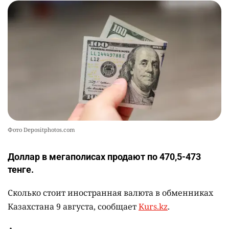
🪱 "Мы думаем, что правим миром, но это не
10
так". Как дьявольские черви меняют наше
представление о жизни на Земле
2461
0
13
Фото Depositphotos.com
Доллар в мегаполисах продают по 470,5-473
тенге.
Сколько стоит иностранная валюта в обменниках
Казахстана 9 августа, сообщает
Kurs.kz
.