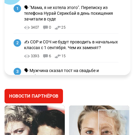
🗣 "Мама, я не хотела этого". Переписку из
1
телефона Нурай Серикбай в день похищения
зачитали в суде
3407
0
25
✍️ СОР и СОЧ не будут проводить в начальных
2
классах с 1 сентября. Чем их заменят?
3393
6
15
🗣 Мужчина сказал тост на свадьбе и
3
заработал уголовное дело
3073
11
88
НОВОСТИ ПАРТНЁРОВ
🐏 Скота больше, а мясо дороже. Почему в
4
Казахстане продолжают расти цены на
баранину и конину
2781
5
18
🏠 Оправданному пастуху из Актобе подарили
5