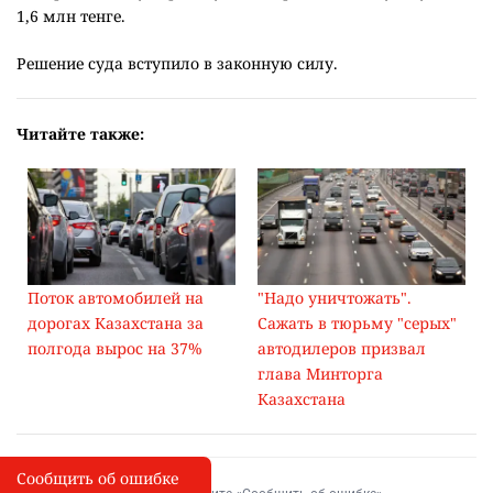
1,6 млн тенге.
Решение суда вступило в законную силу.
Читайте также:
Поток автомобилей на
"Надо уничтожать".
дорогах Казахстана за
Сажать в тюрьму "серых"
полгода вырос на 37%
автодилеров призвал
глава Минторга
Казахстана
Сообщить об ошибке
Сообщить об опечатке
I