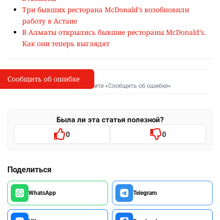
Три бывших ресторана McDonald’s возобновили
работу в Астане
В Алматы открылись бывшие рестораны McDonald’s.
Как они теперь выглядят
Сообщить об ошибке
Сообщить об опечатке
I
Выделите фрагмент и нажмите «Сообщить об ошибке»
Была ли эта статья полезной?
0
0
Поделиться
WhatsApp
Telegram