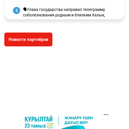
🗣Глава государства направил телеграмму
3
соболезнования родным и близким Халық
қаһарманы Ивана Гапича
2611
2
41
Новости партнёров
🇫🇷 Клуб ПСЖ объявил об открытии своей
4
футбольной академии в Астане
2621
2
39
🇺🇸🇯🇵 США и Япония провели совместную
5
интервенцию для спасения иены
2686
1
16
💬 Димаш Кудайберген ответил на критику
6
нового клипа
2716
6
77
🐏 Скота больше, а мясо дороже. Почему в
7