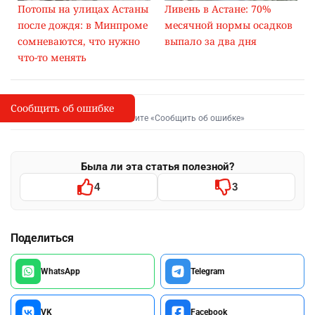
Потопы на улицах Астаны
Ливень в Астане: 70%
после дождя: в Минпроме
месячной нормы осадков
сомневаются, что нужно
выпало за два дня
что-то менять
Сообщить об ошибке
Сообщить об опечатке
I
Выделите фрагмент и нажмите «Сообщить об ошибке»
Была ли эта статья полезной?
4
3
Поделиться
WhatsApp
Telegram
VK
Facebook