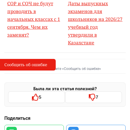
СОР и СОЧ не будут
Даты выпускных
проводить в
экзаменов для
начальных классах с 1
школьников на 2026/27
сентября. Чем их
учебный год
заменят?
утвердили в
Казахстане
Сообщить об ошибке
Сообщить об опечатке
I
Выделите фрагмент и нажмите «Сообщить об ошибке»
Была ли эта статья полезной?
5
7
Поделиться