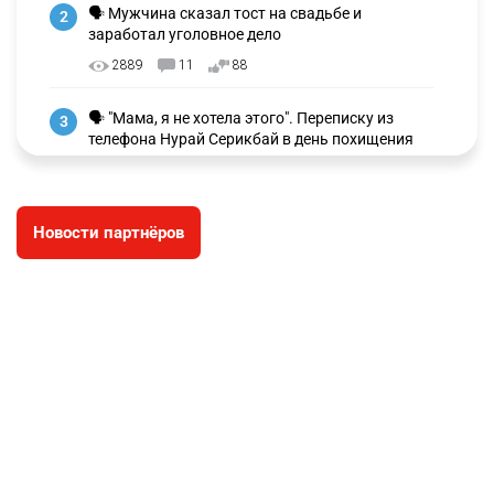
🗣 Мужчина сказал тост на свадьбе и
2
заработал уголовное дело
2889
11
88
🗣 "Мама, я не хотела этого". Переписку из
3
телефона Нурай Серикбай в день похищения
зачитали в суде
2897
0
19
Новости партнёров
⚠️ Доброе утро, друзья! Предлагаем обзор
4
главных новостей за 4 августа
2706
0
1
🗣Глава государства направил телеграмму
5
соболезнования родным и близким Халық
қаһарманы Ивана Гапича
2710
2
42
🇫🇷 Клуб ПСЖ объявил об открытии своей
6