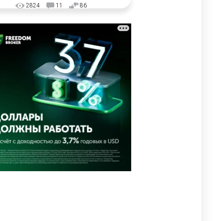
2824
11
86
⚠️ Доброе утро, друзья!
3
Предлагаем обзор главных
новостей за 4 августа
2646
0
1
🗣Глава государства
4
направил телеграмму
соболезнования родным и
близким Халық қаһарманы
Ивана Гапича
2673
2
42
🇫🇷 Клуб ПСЖ объявил об
5
открытии своей футбольной
академии в Астане
2661
2
39
🚗 Казахстанцев убедили
6