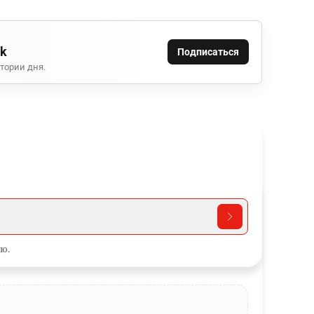
ok
Подписаться
тории дня.
ю.