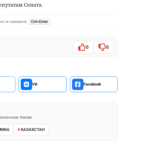
епутатам Сената.
ент и нажмите
Ctrl+Enter
0
0
VK
Facebook
 связанным темам
МИКА
КАЗАХСТАН