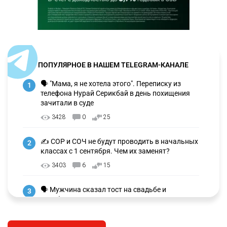
ПОПУЛЯРНОЕ В НАШЕМ TELEGRAM-КАНАЛЕ
🗣 "Мама, я не хотела этого". Переписку из
1
телефона Нурай Серикбай в день похищения
зачитали в суде
3428
0
25
✍️ СОР и СОЧ не будут проводить в начальных
2
классах с 1 сентября. Чем их заменят?
3403
6
15
🗣 Мужчина сказал тост на свадьбе и
3
заработал уголовное дело
3077
11
88