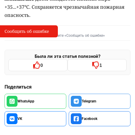
+35...+37°C. Сохраняется чрезвычайная пожарная
опасность.
Сообщить об ошибке
Сообщить об опечатке
I
Выделите фрагмент и нажмите «Сообщить об ошибке»
Была ли эта статья полезной?
0
1
Поделиться
WhatsApp
Telegram
VK
Facebook