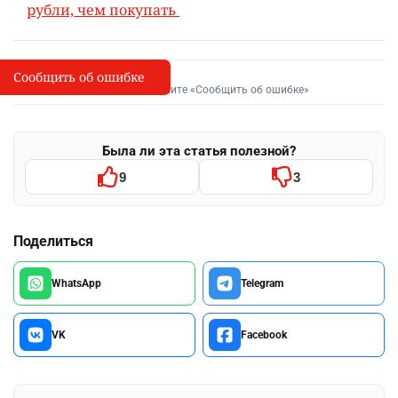
рубли, чем покупать
Сообщить об ошибке
Сообщить об опечатке
I
Выделите фрагмент и нажмите «Сообщить об ошибке»
Была ли эта статья полезной?
9
3
Поделиться
WhatsApp
Telegram
VK
Facebook