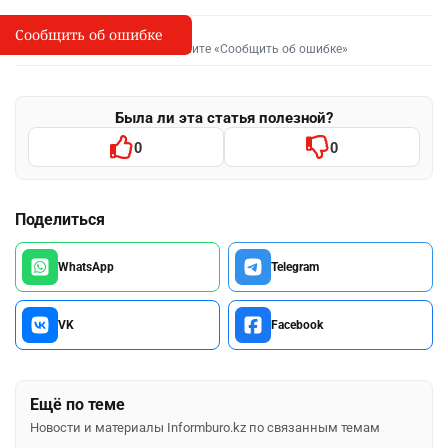
Сообщить об ошибке
Сообщить об опечатке
I
Выделите фрагмент и нажмите «Сообщить об ошибке»
Была ли эта статья полезной?
0
0
Поделиться
WhatsApp
Telegram
VK
Facebook
Ещё по теме
Новости и материалы Informburo.kz по связанным темам