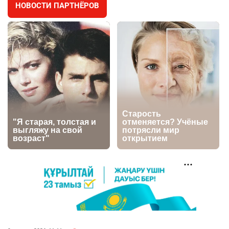
НОВОСТИ ПАРТНЁРОВ
🐏 Скота больше, а мясо дороже. Почему в
4
Казахстане продолжают расти цены на
баранину и конину
2789
5
18
🏠 Оправданному пастуху из Актобе подарили
5
квартиру
2586
7
74
⚠️ Доброе утро, друзья! Предлагаем обзор
6
главных новостей за 4 августа
2856
0
1
🗣Глава государства направил телеграмму
7
соболезнования родным и близким Халық
қаһарманы Ивана Гапича
2817
2
42
👀 Опубликован список обладателей
8