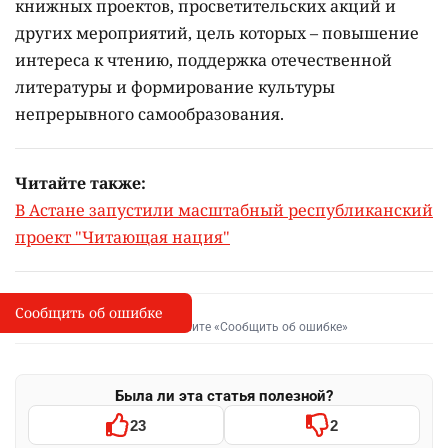
книжных проектов, просветительских акций и
других мероприятий, цель которых –
повышение
интереса к чтению, поддержка отечественной
литературы и формирование культуры
непрерывного самообразования.
Читайте также:
В Астане запустили масштабный республиканский
проект "Читающая нация"
Сообщить об ошибке
Сообщить об опечатке
I
Выделите фрагмент и нажмите «Сообщить об ошибке»
Была ли эта статья полезной?
23
2