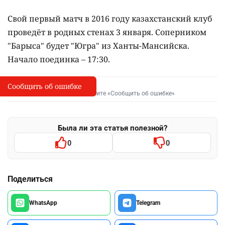
Свой первый матч в 2016 году казахстанский клуб
проведёт в родных стенах 3 января. Соперником
"Барыса" будет "Югра" из Ханты-Мансийска.
Начало поединка – 17:30.
Сообщить об ошибке
Сообщить об опечатке
I
Выделите фрагмент и нажмите «Сообщить об ошибке»
Была ли эта статья полезной?
0
0
Поделиться
WhatsApp
Telegram