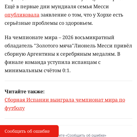
Ещё в первые дни мундиаля семья Месси
опубликовала
заявление о том, что у Хорхе есть
серьёзные проблемы со здоровьем.
На чемпионате мира – 2026 восьмикратный
обладатель "Золотого мяча"Лионель Месси привёл
сборную Аргентины к серебряным медалям. В
финале команда уступила испанцам с
минимальным счётом 0:1.
Читайте также:
Сборная Испании выиграла чемпионат мира по
футболу
Сообщить об ошибке
Сообщить об опечатке
I
Выделите фрагмент и нажмите «Сообщить об ошибке»