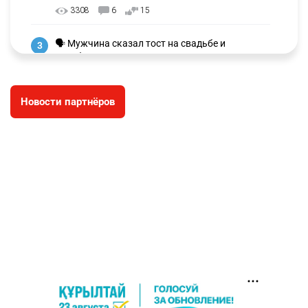
3308
6
15
🗣 Мужчина сказал тост на свадьбе и
3
заработал уголовное дело
3022
11
88
Новости партнёров
🐏 Скота больше, а мясо дороже. Почему в
4
Казахстане продолжают расти цены на
баранину и конину
2707
5
18
⚠️ Доброе утро, друзья! Предлагаем обзор
5
главных новостей за 4 августа
2804
0
1
🗣Глава государства направил телеграмму
6
соболезнования родным и близким Халық
қаһарманы Ивана Гапича
2779
2
42