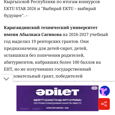
Кыргызской Республики по итогам конкурсов
EKTU STAR 2026 и "Выбирай EKTU – выбирай
будущее". –
Карагандинский технический университет
имени Абылкаса Сагинова
на 2026-2027 учебный
год выделил 19 ректорских грантов. Они
предназначены для детей-сирот, детей,
оставшихся без попечения родителей,
абитуриентов, набравших более 100 баллов на
ЕНТ, но не получивших государственный
образовательный грант, победителей
республиканских олимпиад и победителей
внутренних олимпиад IQanat High School of
Burabay.
Атырауский университет нефти и газа имени