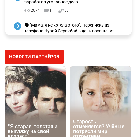
заработал уголовное дело
2874
11
88
🗣 "Мама, я не хотела этого". Переписку из
3
телефона Нурай Серикбай в день похищения
зачитали в суде
2805
0
19
НОВОСТИ ПАРТНЁРОВ
⚠️ Доброе утро, друзья! Предлагаем обзор
4
главных новостей за 4 августа
2693
0
1
🗣Глава государства направил телеграмму
5
соболезнования родным и близким Халық
қаһарманы Ивана Гапича
2699
2
42
🇫🇷 Клуб ПСЖ объявил об открытии своей
6
футбольной академии в Астане