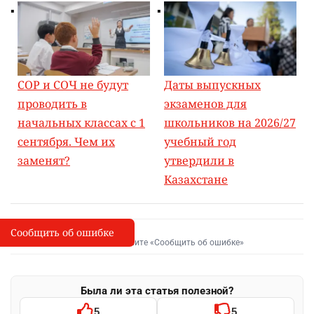
СОР и СОЧ не будут
Даты выпускных
проводить в
экзаменов для
начальных классах с 1
школьников на 2026/27
сентября. Чем их
учебный год
заменят?
утвердили в
Казахстане
Сообщить об ошибке
Сообщить об опечатке
I
Выделите фрагмент и нажмите «Сообщить об ошибке»
Была ли эта статья полезной?
5
5