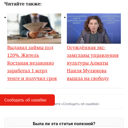
Читайте также:
Выдавал займы под
Осуждённая экс-
120%. Житель
замглавы управления
Костаная незаконно
культуры Алматы
заработал 1 млрд
Наиля Мулюкова
тенге и получил срок
вышла на свободу
Сообщить об ошибке
Сообщить об опечатке
I
Выделите фрагмент и нажмите «Сообщить об ошибке»
Была ли эта статья полезной?