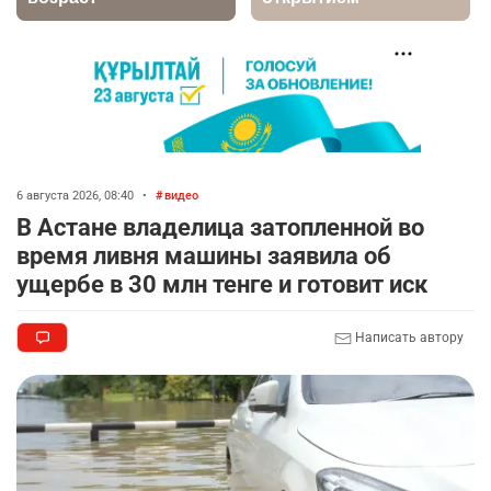
2713
2
39
🚗 Казахстанцев убедили оформить
7
автокредиты за вознаграждение
2693
0
11
💻 В школах Казахстана изменили название и
8
содержание некоторых предметов
6 августа 2026, 08:40
•
видео
2314
3
17
В Астане владелица затопленной во
время ливня машины заявила об
🤝 Токаев принял главу холдинга "Байтерек"
9
ущербе в 30 млн тенге и готовит иск
2358
1
22
Написать автору
🤔 "Буллинг никуда не исчез". Что показала
10
экспертная оценка госпрограммы "ДосболLike"
2330
2
14