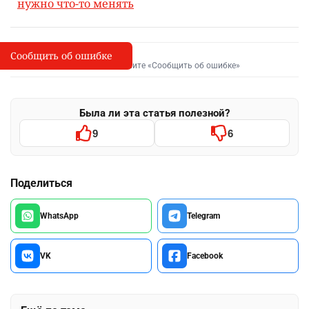
нужно что-то менять
Сообщить об ошибке
Сообщить об опечатке
I
Выделите фрагмент и нажмите «Сообщить об ошибке»
Была ли эта статья полезной?
9
6
Поделиться
WhatsApp
Telegram
VK
Facebook