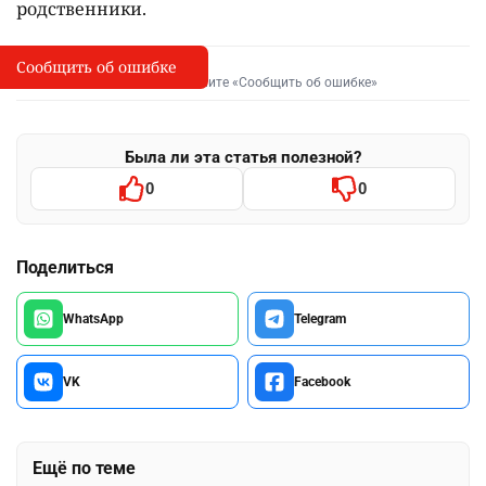
родственники.
Сообщить об ошибке
Сообщить об опечатке
I
Выделите фрагмент и нажмите «Сообщить об ошибке»
Была ли эта статья полезной?
0
0
Поделиться
WhatsApp
Telegram
VK
Facebook
Ещё по теме